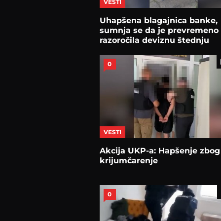
VESTI
Uhapšena blagajnica banke,
sumnja se da je prevremeno
razoročila deviznu štednju
0
VESTI
Akcija UKP-a: Hapšenje zbog
krijumčarenje
0