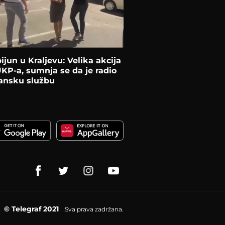
ijun u Kraljevu: Velika akcija
UKP-a, sumnja se da je radio
bansku službu
© Telegraf 2021
Sva prava zadržana.