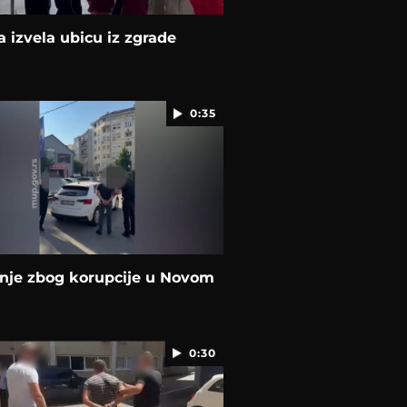
ja izvela ubicu iz zgrade
0:35
nje zbog korupcije u Novom
0:30