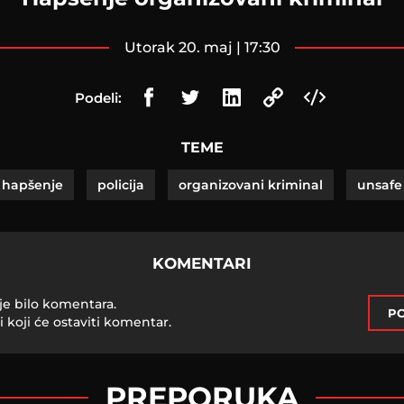
utorak 20. maj | 17:30
Podeli:
TEME
hapšenje
policija
organizovani kriminal
unsafe
KOMENTARI
je bilo komentara.
PO
i koji će ostaviti komentar.
PREPORUKA