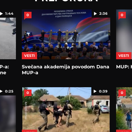
1:44
2:36
0
0
VESTI
VESTI
P-a:
Svečana akademija povodom Dana
MUP: 
lne
MUP-a
0:25
0:39
0
0