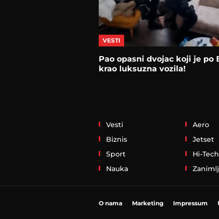
VESTI
Pao opasni dvojac koji je po
krao luksuzna vozila!
Vesti
Aero
Biznis
Jetset
Sport
Hi-Tech
Nauka
Zanimlj
O nama
Marketing
Impressum