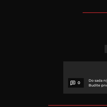
Do sada ni
0
Budite prv