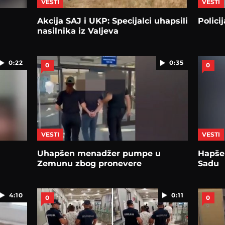
VESTI
VESTI
Akcija SAJ i UKP: Specijalci uhapsili
Polici
nasilnika iz Valjeva
0:22
0:35
0
0
VESTI
VESTI
Uhapšen menadžer pumpe u
Hapše
Zemunu zbog pronevere
Sadu
4:10
0:11
0
0