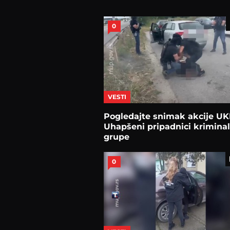
0
VESTI
Pogledajte snimak akcije UK
Uhapšeni pripadnici krimina
grupe
0