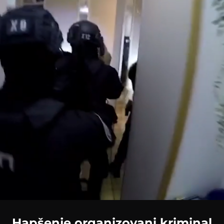
Loaded
:
100.00%
Hapšenje organizovani kriminal