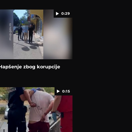
0:29
Hapšenje zbog korupcije
0:15