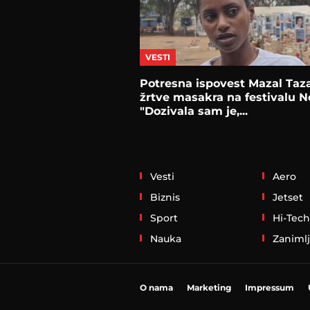
VESTI
Potresna ispovest Mazal Taz
žrtve masakra na festivalu N
"Dozivala sam je,...
Vesti
Aero
Biznis
Jetset
Sport
Hi-Tech
Nauka
Zanimlj
O nama
Marketing
Impressum