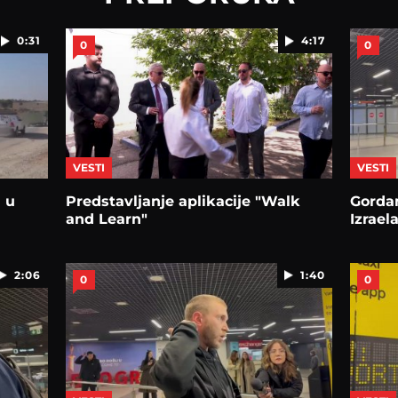
0:31
4:17
0
0
VESTI
VESTI
 u
Predstavljanje aplikacije "Walk
Gordan
and Learn"
Izrael
2:06
1:40
0
0