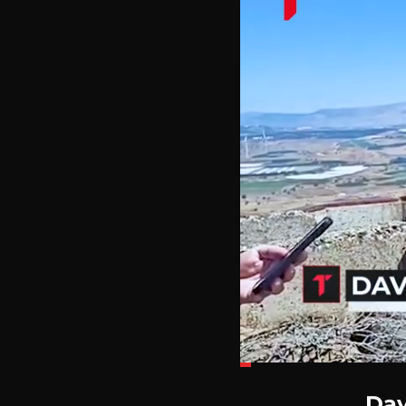
Loaded
:
12.67%
Dav