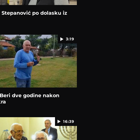
Stepanović po dolasku iz
a
3:19
 Beri dve godine nakon
ra
16:39