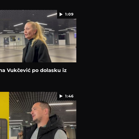
1:09
a Vukčević po dolasku iz
a
1:46