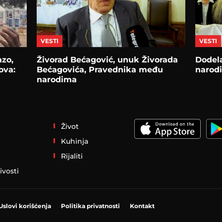
VESTI
VESTI
azo,
Živorad Bećagović, unuk Živorada
Dodel
ova:
Bećagovića, Pravednika među
narod
narodima
Život
Kuhinja
Rijaliti
ivosti
Uslovi korišćenja
Politika privatnosti
Kontakt