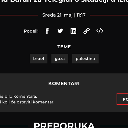
sreda 21. maj | 11:17
Podeli:
TEME
Izrael
gaza
palestina
KOMENTARI
je bilo komentara.
PO
i koji će ostaviti komentar.
PREPORUKA