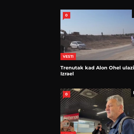
0
VESTI
Trenutak kad Alon Ohel ulazi
Izrael
0