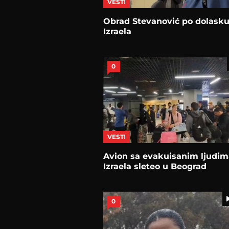
VESTI
Obrad Stevanović po dolasku
Izraela
0
VESTI
Avion sa evakuisanim ljudim
Izraela sleteo u Beograd
0