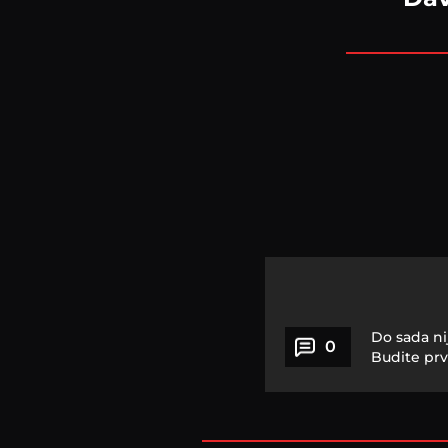
Do sada ni
0
Budite prv