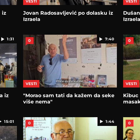
VESTI
VESTI
 iz
Jovan Radosavljević po dolasku iz
Dušan 
Izraela
Izrael
1:31
7:40
0
0
VESTI
VESTI
a iz
"Morao sam tati da kažem da seke
Kibuc
više nema"
masak
15:01
1:44
0
0