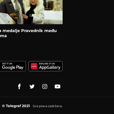
a medalje Pravednik među
ima
© Telegraf 2021
Sva prava zadržana.