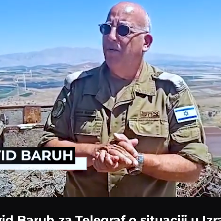
id Baruh za Telegraf o situaciji u Izr