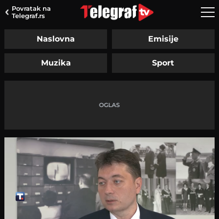
Povratak na
Telegraf.rs
Naslovna
Emisije
Muzika
Sport