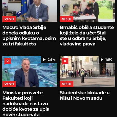
VESTI
VESTI
Macut: Vlada Srbije
Brnabić obišla studente
donela odluku o
koji žele da uče: Stali
upisnim kvotama, osim
ste u odbranu Srbije,
za tri fakulteta
vladavine prava
2:54
1:50
0
0
VESTI
VESTI
Ministar prosvete:
Studentske blokade u
Fakulteti koji
Nišu i Novom sadu
nadoknade nastavu
dobiće kvote za upis
novih studenata