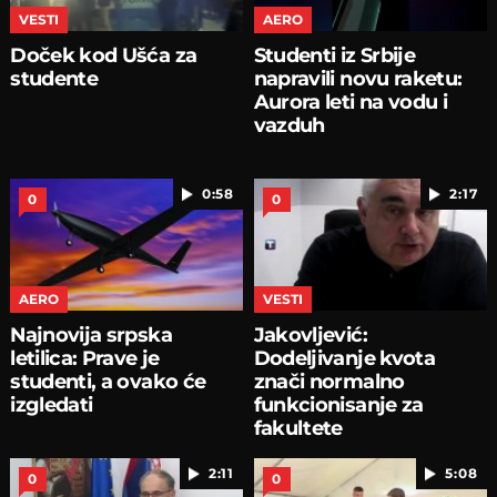
VESTI
AERO
Doček kod Ušća za
Studenti iz Srbije
studente
napravili novu raketu:
Aurora leti na vodu i
vazduh
0:58
2:17
0
0
AERO
VESTI
Najnovija srpska
Jakovljević:
letilica: Prave je
Dodeljivanje kvota
studenti, a ovako će
znači normalno
izgledati
funkcionisanje za
fakultete
2:11
5:08
0
0