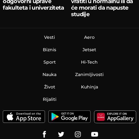
odgovorni uprave
vratiti u normalnu ili da
fakulteta i univerziteta
će morati da napuste
studije
Vesti
Aero
Biznis
Jetset
Sport
Hi-Tech
Nauka
Zanimljivosti
Život
Kuhinja
Rijaliti