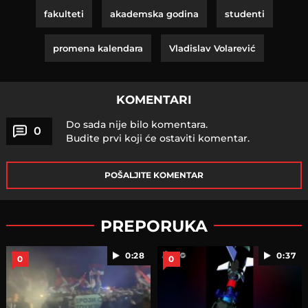
fakulteti
akademska godina
studenti
promena kalendara
Vladislav Volarević
KOMENTARI
Do sada nije bilo komentara.
0
Budite prvi koji će ostaviti komentar.
POŠALJITE KOMENTAR
PREPORUKA
0:28
0:37
0
0