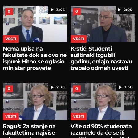
3:45
2:09
0
0
VESTI
VESTI
Nema upisa na
Krstić: Studenti
fakultete dok se ovo ne
suštinski izgubili
ispuni: Hitno se oglasio
godinu, onlajn nastavu
ministar prosvete
trebalo odmah uvesti
2:30
1:38
0
0
VESTI
VESTI
Raguš: Za stanje na
Više od 90% studenata
fakultetima najviše
razumelo da će se ili