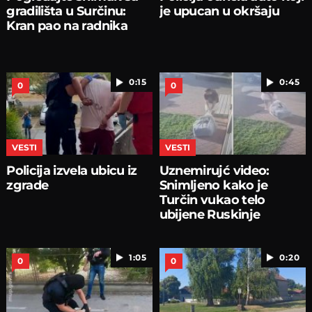
gradilišta u Surčinu:
je upucan u okršaju
Kran pao na radnika
0:15
0:45
0
0
VESTI
VESTI
Policija izvela ubicu iz
Uznemirujć video:
zgrade
Snimljeno kako je
Turčin vukao telo
ubijene Ruskinje
1:05
0:20
0
0