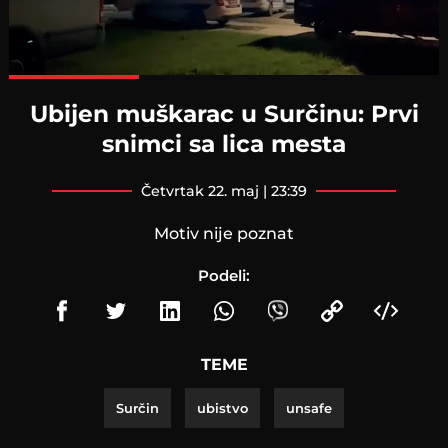
Loaded
:
100.00%
Ubijen muškarac u Surčinu: Prvi
snimci sa lica mesta
četvrtak 22. maj | 23:39
Motiv nije poznat
Podeli:
TEME
Surčin
ubistvo
unsafe