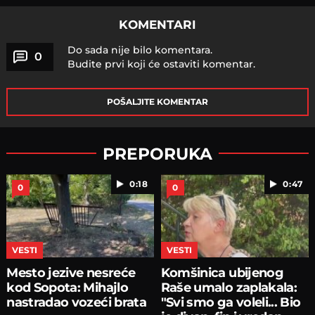
KOMENTARI
Do sada nije bilo komentara.
0
Budite prvi koji će ostaviti komentar.
POŠALJITE KOMENTAR
PREPORUKA
0:18
0:47
0
0
VESTI
VESTI
Mesto jezive nesreće
Komšinica ubijenog
kod Sopota: Mihajlo
Raše umalo zaplakala:
nastradao vozeći brata
"Svi smo ga voleli... Bio