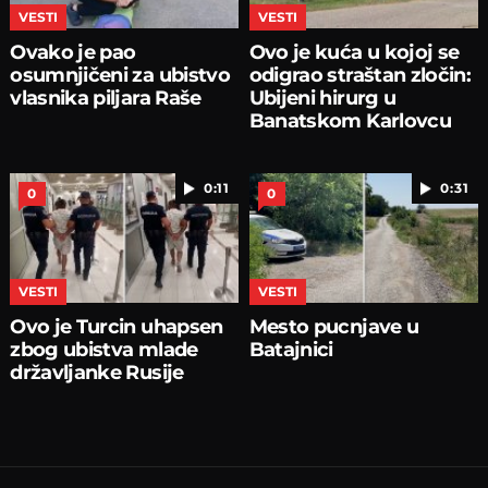
VESTI
VESTI
Ovako je pao
Ovo je kuća u kojoj se
osumnjičeni za ubistvo
odigrao straštan zločin:
vlasnika piljara Raše
Ubijeni hirurg u
Banatskom Karlovcu
0:11
0:31
0
0
VESTI
VESTI
Ovo je Turcin uhapsen
Mesto pucnjave u
zbog ubistva mlade
Batajnici
državljanke Rusije