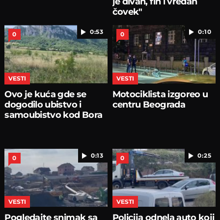
je divan, fin i vredan
čovek"
0:53
0:10
0
0
VESTI
VESTI
Ovo je kuća gde se
Motociklista izgoreo u
dogodilo ubistvo i
centru Beograda
samoubistvo kod Bora
0:13
0:25
0
0
VESTI
VESTI
Pogledajte snimak sa
Policija odnela auto koji