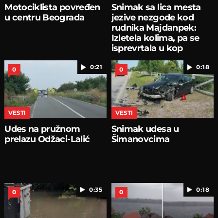
Motociklista povređen
Snimak sa lica mesta
u centru Beograda
jezive nezgode kod
rudnika Majdanpek:
Izletela kolima, pa se
isprevrtala u kop
0:21
0:18
0
0
VESTI
VESTI
Udes na pružnom
Snimak udesa u
prelazu Odžaci-Lalić
Šimanovcima
0:35
0:18
0
0