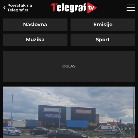
Povratak na
Telegraf.rs
Naslovna
Emisije
Muzika
Sport