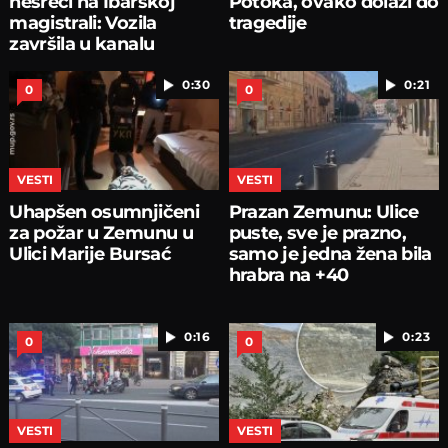
nesreći na Ibarskoj
Potoka, ovako dolazi do
magistrali: Vozila
tragedije
završila u kanalu
0:30
0:21
0
0
VESTI
VESTI
Uhapšen osumnjičeni
Prazan Zemunu: Ulice
za požar u Zemunu u
puste, sve je prazno,
Ulici Marije Bursać
samo je jedna žena bila
hrabra na +40
0:16
0:23
0
0
VESTI
VESTI