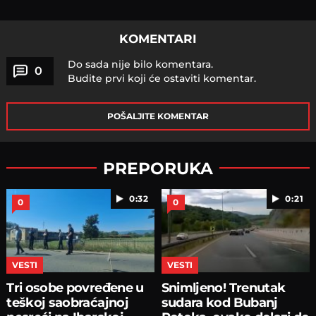
KOMENTARI
Do sada nije bilo komentara.
0
Budite prvi koji će ostaviti komentar.
POŠALJITE KOMENTAR
PREPORUKA
0:32
0:21
0
0
VESTI
VESTI
Tri osobe povređene u
Snimljeno! Trenutak
teškoj saobraćajnoj
sudara kod Bubanj