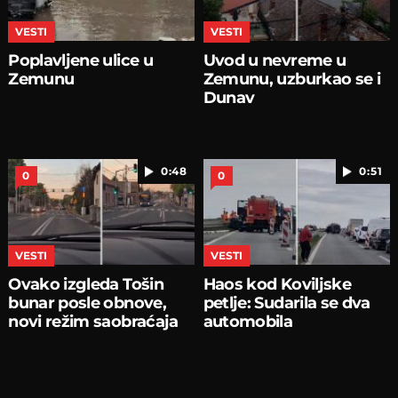
VESTI
VESTI
Poplavljene ulice u
Uvod u nevreme u
Zemunu
Zemunu, uzburkao se i
Dunav
0:48
0:51
0
0
VESTI
VESTI
Ovako izgleda Tošin
Haos kod Koviljske
bunar posle obnove,
petlje: Sudarila se dva
novi režim saobraćaja
automobila