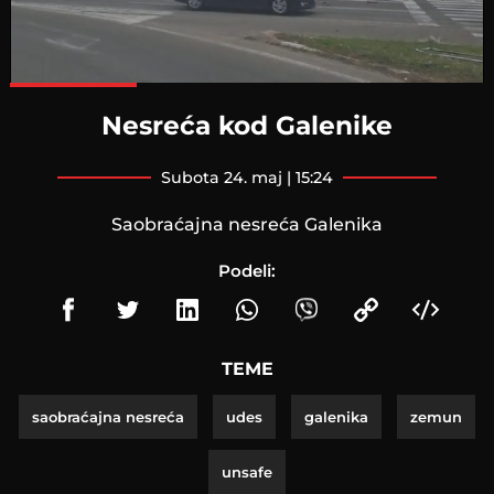
Loaded
:
100.00%
Nesreća kod Galenike
subota 24. maj | 15:24
Saobraćajna nesreća Galenika
Podeli:
TEME
saobraćajna nesreća
udes
galenika
zemun
unsafe