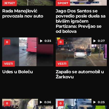
JETSET
SPORT
Rada Manojlović
Jago Dos Santos se
provozala nov auto
povredio posle duela sa
bivšim igračem
Partizana: Previjao se
od bolova
0:35
0:27
0
0
VESTI
VESTI
Udes u Boleču
Zapalio se automobil u
Žarkovu
0:36
0:25
0
0