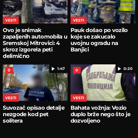
VESTI
VESTI
Ovo je snimak
Pauk došao po vozilo
zapaljenih automobila u
koje se zakucalo
Sremskoj Mitrovici: 4
uvojnu ogradu na
skroz izgorela peti
Banjici
delimično
1:47
0:20
0
0
VESTI
VESTI
Suvozač opisao detalje
Bahata vožnja: Vozio
nezgode kod pet
duplo brže nego što je
solitera
dozvoljeno