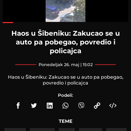
Loaded
:
71.23%
Haos u Šibeniku: Zakucao se u
auto pa pobegao, povredio i
policajca
ponedeljak 26. maj | 15:02
Haos u Šibeniku: Zakucao se u auto pa pobegao,
povredio i policajca
Podeli:
TEME