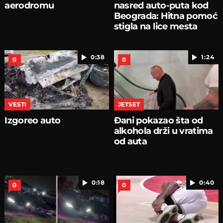
aerodromu
nasred auto-puta kod
Beograda: Hitna pomoć
stigla na lice mesta
0:38
1:24
0
0
VESTI
JETSET
Izgoreo auto
Đani pokazao šta od
alkohola drži u vratima
od auta
0:18
0:40
0
0