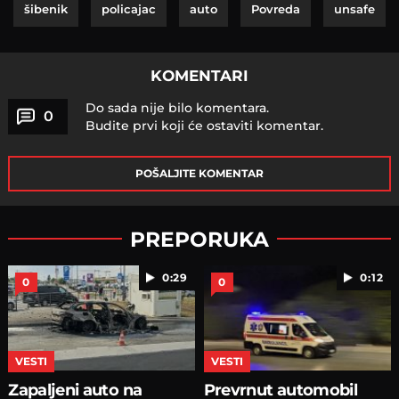
šibenik
policajac
auto
Povreda
unsafe
KOMENTARI
Do sada nije bilo komentara.
0
Budite prvi koji će ostaviti komentar.
POŠALJITE KOMENTAR
PREPORUKA
0:29
0:12
0
0
VESTI
VESTI
Zapaljeni auto na
Prevrnut automobil