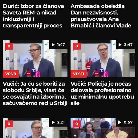
Đurić: Izbor za članove
Ambasada obeležila
Saveta REM-a nikad
Dan nezavisnosti,
inkluzivniji i
prisustvovala Ana
transparentniji proces
Brnabić i članovi Vlade
1:47
2:47
0
0
VESTI
VESTI
Vučić: Ja ću se boriti za
Vučić: Policija je noćas
slobodu Srbije, vlast će
delovala profesionalno
se osvajati na izborima,
uz minimalnu upotrebu
sačuvaćemo red u Srbiji
sile
2:21
0:57
0
0