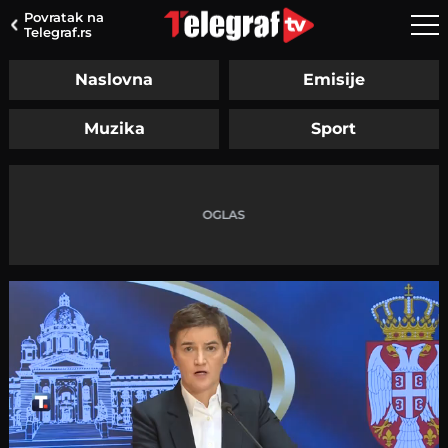
Povratak na
Telegraf.rs
Naslovna
Emisije
Muzika
Sport