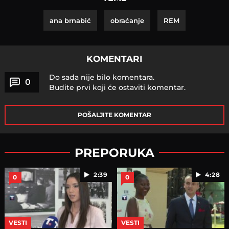
ana brnabić
obraćanje
REM
KOMENTARI
Do sada nije bilo komentara.
0
Budite prvi koji će ostaviti komentar.
POŠALJITE KOMENTAR
PREPORUKA
2:39
4:28
0
0
VESTI
VESTI