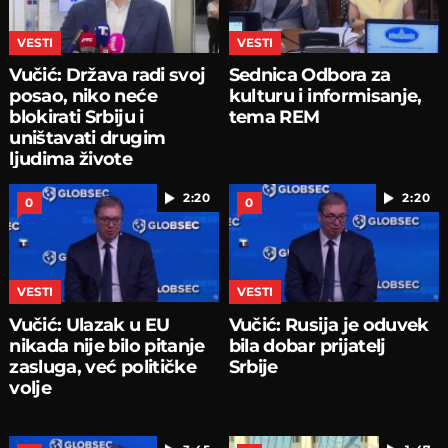
VESTI
VESTI
Vučić: Država radi svoj
Sednica Odbora za
posao, niko neće
kulturu i informisanje,
blokirati Srbiju i
tema REM
uništavati drugim
ljudima živote
2:20
2:20
0
0
VESTI
VESTI
Vučić: Ulazak u EU
Vučić: Rusija je oduvek
nikada nije bilo pitanje
bila dobar prijatelj
zasluga, već političke
Srbije
volje