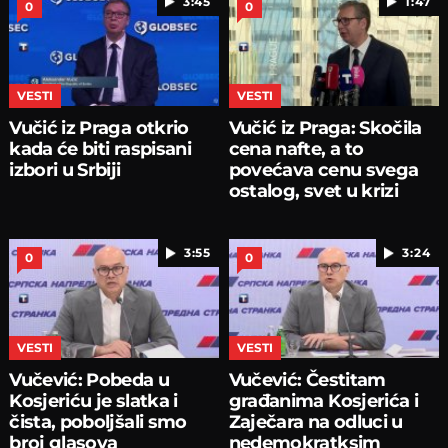
3:45
1:47
0
0
VESTI
VESTI
Vučić iz Praga otkrio
Vučić iz Praga: Skočila
kada će biti raspisani
cena nafte, a to
izbori u Srbiji
povećava cenu svega
ostalog, svet u krizi
3:55
3:24
0
0
VESTI
VESTI
Vučević: Pobeda u
Vučević: Čestitam
Kosjeriću je slatka i
građanima Kosjerića i
čista, poboljšali smo
Zaječara na odluci u
broj glasova
nedemokratksim