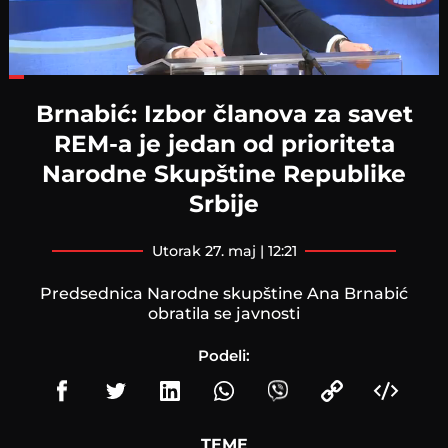
Loaded
:
30.46%
Brnabić: Izbor članova za savet
REM-a je jedan od prioriteta
Narodne Skupštine Republike
Srbije
utorak 27. maj | 12:21
Predsednica Narodne skupštine Ana Brnabić
obratila se javnosti
Podeli:
TEME