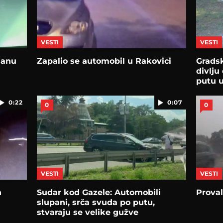
VESTI
VESTI
danu
Zapalio se automobil u Rakovici
Gradsk
divlj
putu 
0:22
0:07
0
0
VESTI
VESTI
n
Sudar kod Gazele: Automobili
Prova
slupani, srča svuda po putu,
stvaraju se velike gužve