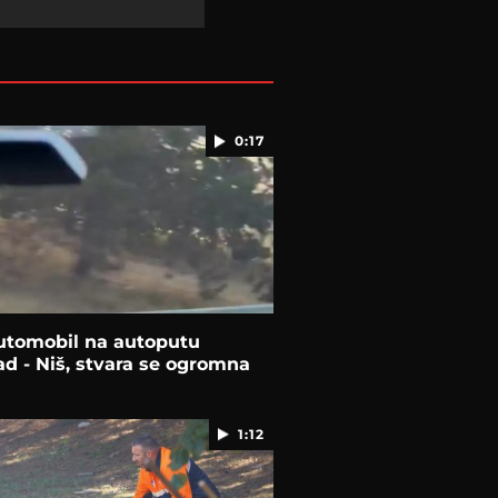
0:17
utomobil na autoputu
d - Niš, stvara se ogromna
1:12