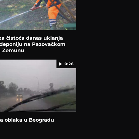
a čistoća danas uklanja
u deponiju na Pazovačkom
u Zemunu
0:26
la oblaka u Beogradu