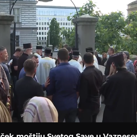
ček moštiju Svetog Save u Vaznesen