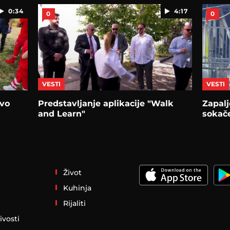
0:34
4:17
0
0
VESTI
VESTI
tvo
Predstavljanje aplikacije "Walk
Zapal
and Learn"
sokač
Život
Kuhinja
Rijaliti
ivosti