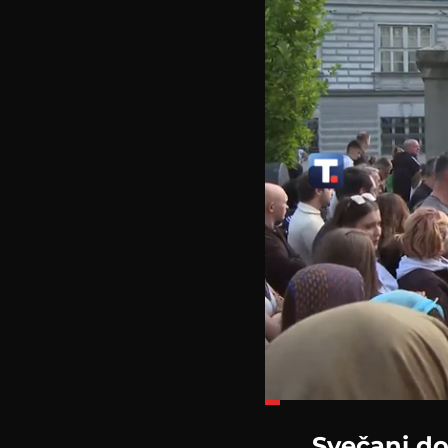
Loaded
:
18.26%
Svečani do