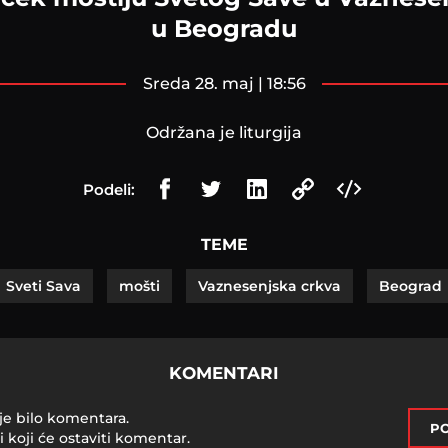
u Beogradu
sreda 28. maj | 18:56
Održana je liturgija
Podeli:
TEME
Sveti Sava
mošti
Vaznesenjska crkva
Beograd
KOMENTARI
je bilo komentara.
PO
i koji će ostaviti komentar.