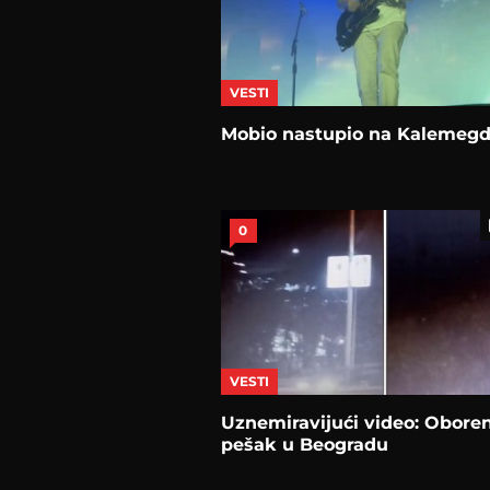
VESTI
Mobio nastupio na Kalemeg
0
VESTI
Uznemiravijući video: Obore
pešak u Beogradu