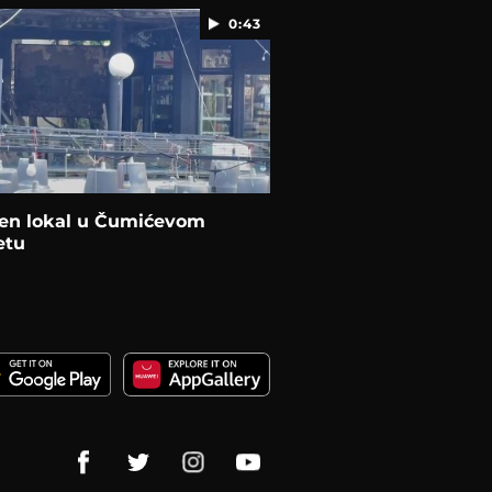
0:43
jen lokal u Čumićevom
etu