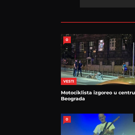
0
VESTI
Motociklista izgoreo u centru
Beograda
0