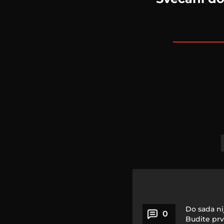
Do sada ni
0
Budite prv