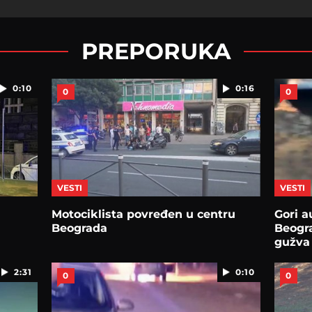
PREPORUKA
0:10
0:16
0
0
VESTI
VESTI
Motociklista povređen u centru
Gori a
Beograda
Beogra
gužva
2:31
0:10
0
0