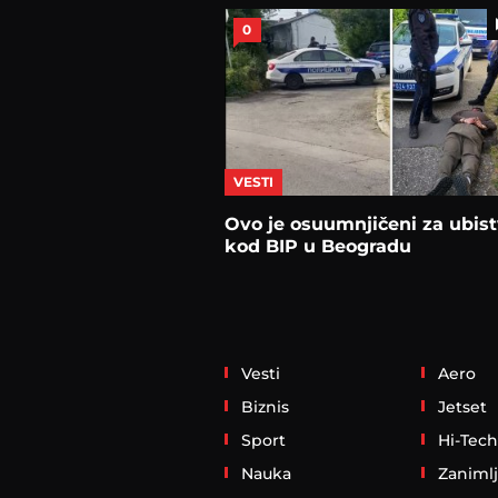
0
VESTI
Ovo je osuumnjičeni za ubis
kod BIP u Beogradu
Vesti
Aero
Biznis
Jetset
Sport
Hi-Tech
Nauka
Zanimlj