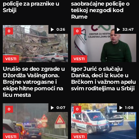
policije za praznike u
saobraćajne policije o
Srbiji
teškoj nezgodi kod
Rume
0:26
32:47
0
0
VESTI
VESTI
Urušio se deo zgrade u
Igor Jurić o slučaju
Džordža Vašingtona.
Danka, deci iz kuće u
Brojne vatrogasne i
Brčkom i važnom apelu
ekipe hitne pomoći na
svim roditeljima u Srbiji
licu mesta
0:07
1:08
0
0
VESTI
VESTI