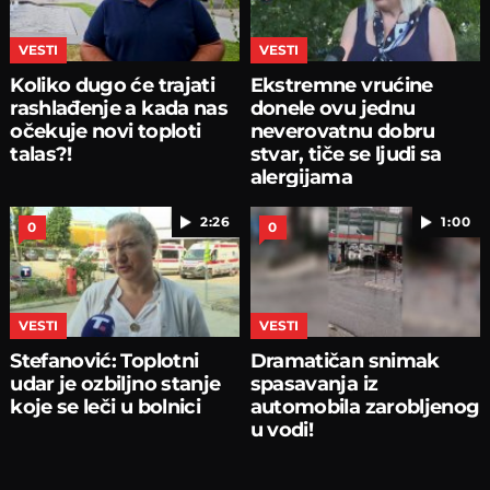
VESTI
VESTI
Koliko dugo će trajati
Ekstremne vrućine
rashlađenje a kada nas
donele ovu jednu
očekuje novi toploti
neverovatnu dobru
talas?!
stvar, tiče se ljudi sa
alergijama
2:26
1:00
0
0
VESTI
VESTI
Stefanović: Toplotni
Dramatičan snimak
udar je ozbiljno stanje
spasavanja iz
koje se leči u bolnici
automobila zarobljenog
u vodi!