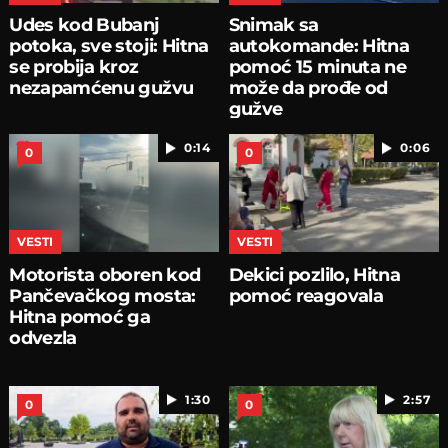
Udes kod Bubanj
Snimak sa
potoka, sve stoji: Hitna
autokomande: Hitna
se probija kroz
pomoć 15 minuta ne
nezapamćenu gužvu
može da prođe od
gužve
0:14
0:06
0
0
VESTI
VESTI
Motorista oboren kod
Dekici pozlilo, Hitna
Pančevačkog mosta:
pomoć reagovala
Hitna pomoć ga
odvezla
1:30
2:57
0
0