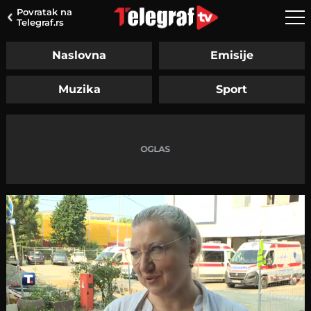
Povratak na
Telegraf.rs
Naslovna
Emisije
Muzika
Sport