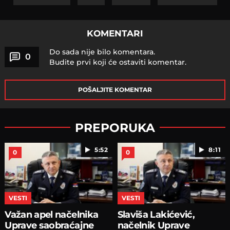
KOMENTARI
Do sada nije bilo komentara.
0
Budite prvi koji će ostaviti komentar.
POŠALJITE KOMENTAR
PREPORUKA
5:52
8:11
0
0
VESTI
VESTI
Važan apel načelnika
Slaviša Lakićević,
Uprave saobraćajne
načelnik Uprave