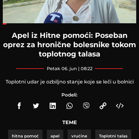
Loaded
:
27.30%
Apel iz Hitne pomoći: Poseban
oprez za hronične bolesnike tokom
toplotnog talasa
petak 06. jun | 08:22
Toplotni udar je ozbiljno stanje koje se leči u bolnici
Podeli:
TEME
hitna pomoć
apel
vrućine
Toplotni talas