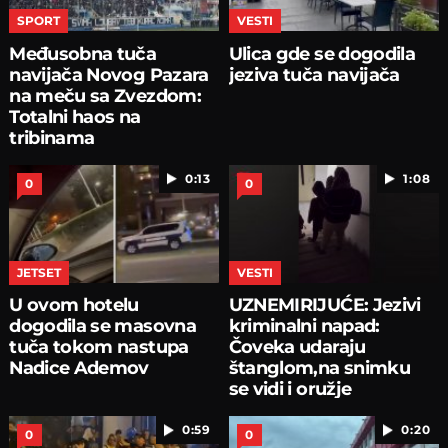
SPORT
VESTI
Međusobna tuča
Ulica gde se dogodila
navijača Novog Pazara
jeziva tuča navijača
na meču sa Zvezdom:
Totalni haos na
tribinama
0:13
1:08
0
0
JETSET
VESTI
U ovom hotelu
UZNEMIRIJUĆE: Jezivi
dogodila se masovna
kriminalni napad:
tuča tokom nastupa
Čoveka udaraju
Nadice Ademov
štanglom,na snimku
se vidi i oružje
0:59
0:20
0
0