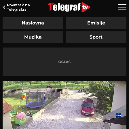
Povratak na
Telegraf.rs
Naslovna
Emisije
Muzika
Sport