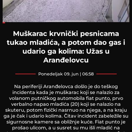
Loaded
:
16.97%
Muškarac krvnički pesnicama
tukao mladića, a potom dao gas i
udario ga kolima: Užas u
Aranđelovcu
ponedeljak 09. jun | 06:58
Na periferiji Aranđelovca došlo je do teškog
incidenta kada je muškarac koji se nalazio za
volanom putničkog automobila fiat punto, prvo
verbalno napao mladića (20) koji se nalazio na
skuteru, potom fizički nasrnuo na njega, a na kraju
ga je čak i udario kolima. Čitav incident zabeležile su
sigurnosne kamere sa obližnje kuće. Fiat punto je
prošao ulicom, a u susret su mu išli mladić na