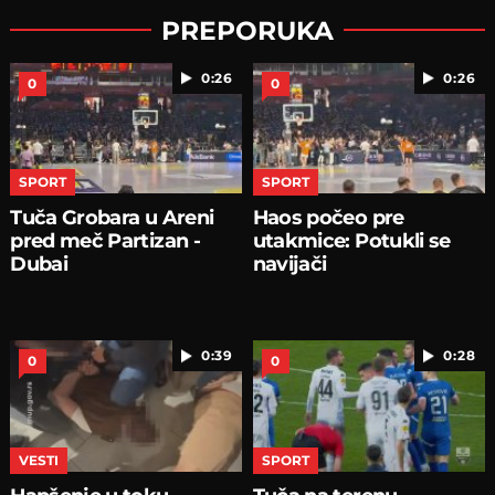
PREPORUKA
0:26
0:26
0
0
SPORT
SPORT
Tuča Grobara u Areni
Haos počeo pre
pred meč Partizan -
utakmice: Potukli se
Dubai
navijači
0:39
0:28
0
0
VESTI
SPORT