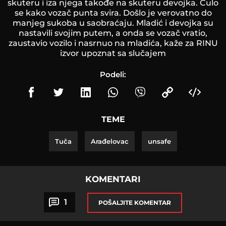
skuteru i iza njega takođe na skuteru devojka. Čulo
se kako vozač punta svira. Došlo je verovatno do
manjeg sukoba u saobraćaju. Mladić i devojka su
nastavili svojim putem, a onda se vozač vratio,
zaustavio vozilo i nasrnuo na mladića, kaže za RINU
izvor upoznat sa slučajem
Podeli:
TEME
Tuča
Arađelovac
unsafe
KOMENTARI
1
POŠALJITE KOMENTAR