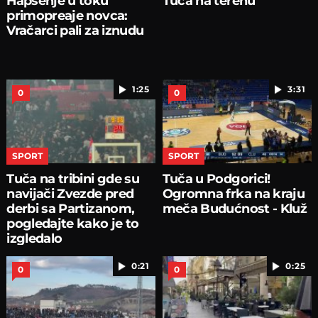
Hapšenje u toku
Tuča na terenu
primopreaje novca:
Vračarci pali za iznudu
1:25
3:31
0
0
SPORT
SPORT
Tuča na tribini gde su
Tuča u Podgorici!
navijači Zvezde pred
Ogromna frka na kraju
derbi sa Partizanom,
meča Budućnost - Kluž
pogledajte kako je to
izgledalo
0:21
0:25
0
0