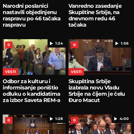
Narodni poslanici
Vanredno zasedanje
nastavili objedinjenu
Skupštine Srbije, na
raspravu po 46 tačaka
dnevnom redu 46
raspravu
tačaka
1:24
1:56
0
0
VESTI
VESTI
Odbor za kulturu i
Skupština Srbije
informisanje poništio
izabrala novu Vladu
odluku o kandidatima
Srbije na čijem je čelu
za izbor Saveta REM-a
Đuro Macut
1:28
4:00
0
0