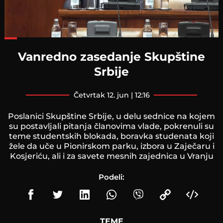
Loaded
:
55.90%
Vanredno zasedanje Skupštine
Srbije
četvrtak 12. jun | 12:16
Poslanici Skupštine Srbije, u delu sednice na kojem
su postavljali pitanja članovima vlade, pokrenuli su
teme studentskih blokada, boravka studenata koji
žele da uče u Pionirskom parku, izbora u Zaječaru i
Kosjeriću, ali i za savete mesnih zajednica u Vranju
Podeli:
TEME