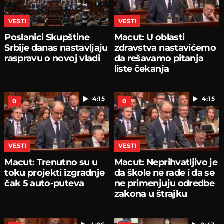
VESTI
VESTI
Poslanici Skupštine
Macut: U oblasti
Srbije danas nastavljaju
zdravstva nastavićemo
raspravu o novoj vladi
da rešavamo pitanja
liste čekanja
4:15
4:15
0
0
VESTI
VESTI
Macut: Trenutno su u
Macut: Neprihvatljivo je
toku projekti izgradnje
da škole ne rade i da se
čak 5 auto-puteva
ne primenjuju odredbe
zakona u štrajku