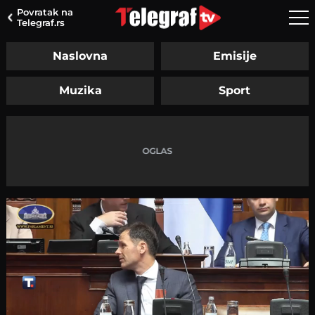
Povratak na
Telegraf.rs
Naslovna
Emisije
Muzika
Sport