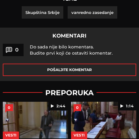
Skupština Srbije
vanredno zasedanje
KOMENTARI
Do sada nije bilo komentara.
0
Budite prvi koji će ostaviti komentar.
POŠALJITE KOMENTAR
PREPORUKA
2:44
1:14
0
0
VESTI
VESTI