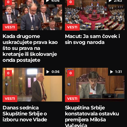
4:06
2:43
0
0
VESTI
VESTI
Kada drugome
Macut: Ja sam čovek i
uskraćujete prava kao
sin svog naroda
što su prava na
kretanje ili školovanje
onda postajete
uzurpator
0:36
1:31
0
0
VESTI
VESTI
Danas sednica
Skupština Srbije
Skupštine Srbije o
konstatovala ostavku
izboru nove Vlade
premijera Miloša
Vučevića