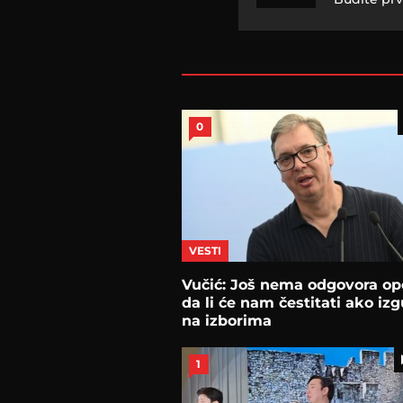
0
VESTI
Vučić: Još nema odgovora opo
da li će nam čestitati ako iz
na izborima
1