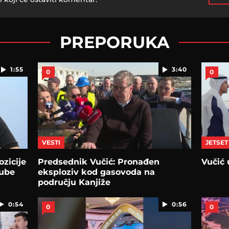
PREPORUKA
1:55
3:40
0
0
VESTI
JETSET
zicije
Predsednik Vučić: Pronađen
Vučić 
gube
eksploziv kod gasovoda na
području Kanjiže
0:54
0:56
0
0