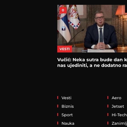
0
VESTI
Vučić: Neka sutra bude dan k
nas ujediniti, a ne dodatno ra
Vesti
Aero
Biznis
Jetset
Sport
Hi-Tech
Nauka
Zanimlj