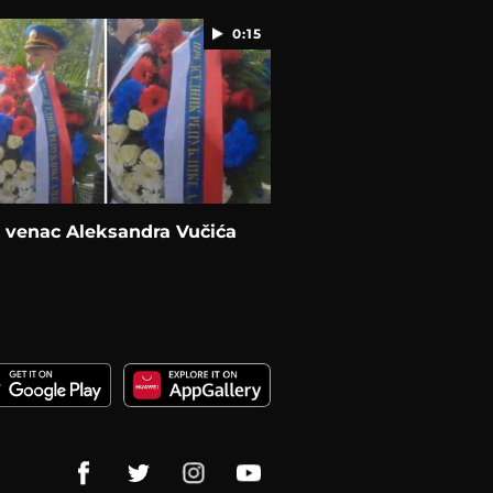
0:15
 venac Aleksandra Vučića