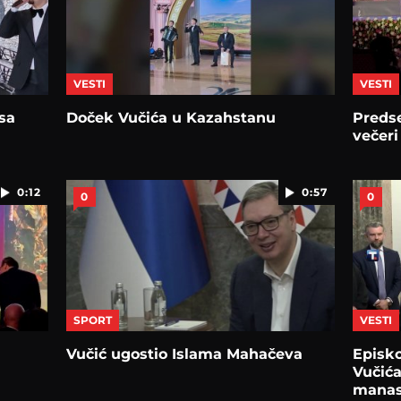
VESTI
VESTI
sa
Doček Vučića u Kazahstanu
Preds
večeri
0:12
0:57
0
0
SPORT
VESTI
Vučić ugostio Islama Mahačeva
Episko
Vučića
manas