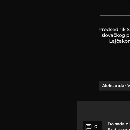
Predsednik S
slovačkog p
Lajčako
Aleksandar V
Do sada ni
0
Budite prv