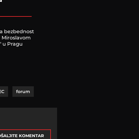
za bezbednost
g Miroslavom
 u Pragu
EC
forum
ŠALJITE KOMENTAR