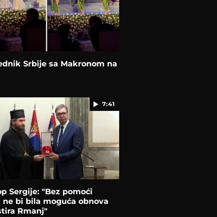
ednik Srbije sa Makronom na
7:41
p Sergije: "Bez pomoći
 ne bi bila moguća obnova
tira Rmanj"