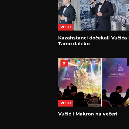
VESTI
Kazahstanci dočekali Vučića 
Tamo daleko
0
VESTI
Vučić i Makron na večeri