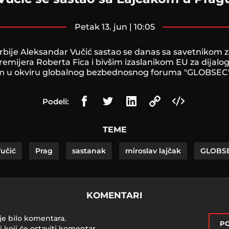
petak 13. jun | 10:05
rbije Aleksandar Vučić sastao se danas sa savetnikom 
remijera Roberta Fica i bivšim izaslanikom EU za dijalo
m u okviru globalnog bezbednosnog foruma "GLOBSEC"
Podeli:
TEME
učić
Prag
sastanak
miroslav lajčak
GLOBS
KOMENTARI
je bilo komentara.
PO
i koji će ostaviti komentar.