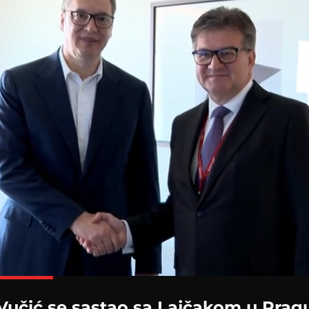
Loaded
:
100.00%
Vučić se sastao sa Lajčakom u Prag