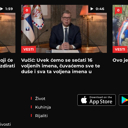
1:59
0:46
0
0
VESTI
VESTI
oji će
Vučić: Uvek ćemo se sećati 16
Ovo je
zdirati
voljenih imena, čuvaćemo sve te
duše i sva ta voljena imena u
srcima
Život
Kuhinja
Rijaliti
ivosti