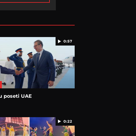
0:57
u poseti UAE
0:22