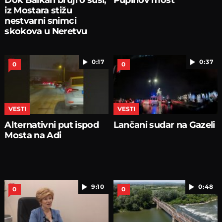
iz Mostara stižu
nestvarni snimci
skokova u Neretvu
0:17
0:37
0
0
VESTI
VESTI
Alternativni put ispod
Lančani sudar na Gazeli
Mosta na Adi
9:10
0:48
0
0