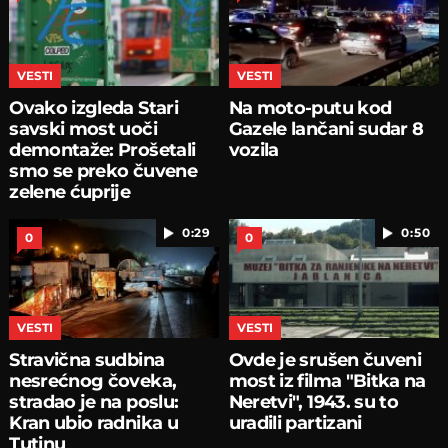
VESTI
VESTI
Ovako izgleda Stari
Na moto-putu kod
savski most uoči
Gazele lančani sudar 8
demontaže: Prošetali
vozila
smo se preko čuvene
zelene ćuprije
0:29
0:50
0
0
VESTI
VESTI
Stravična sudbina
Ovde je srušen čuveni
nesrećnog čoveka,
most iz filma "Bitka na
stradao je na poslu:
Neretvi", 1943. su to
Kran ubio radnika u
uradili partizani
Tutinu