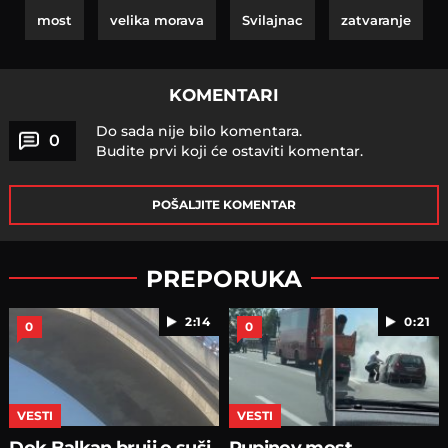
most
velika morava
Svilajnac
zatvaranje
KOMENTARI
Do sada nije bilo komentara.
0
Budite prvi koji će ostaviti komentar.
POŠALJITE KOMENTAR
PREPORUKA
2:14
0:21
0
0
VESTI
VESTI
Dok Balkan bruji o suši,
Pupinov most