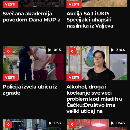
VESTI
VESTI
Svečana akademija
Akcija SAJ i UKP:
povodom Dana MUP-a
Specijalci uhapsili
nasilnika iz Valjeva
0:15
3:04
0
0
VESTI
VESTI
Policija izvela ubicu iz
Alkohol, droga i
zgrade
kockanje sve veći
problem kod mladih u
Čačku:Društvo ima
veliki uticaj na
pojedince
1:33
0:43
0
0