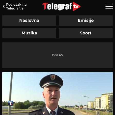
Povratak na
Telegraf.rs
Naslovna
Emisije
Muzika
Sport