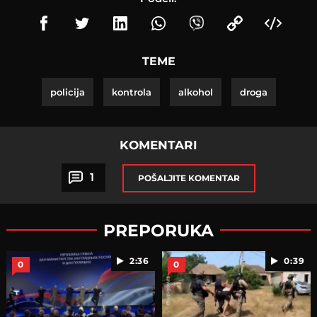
TEME
policija
kontrola
alkohol
droga
KOMENTARI
1
POŠALJITE KOMENTAR
PREPORUKA
2:36
0:39
0
0