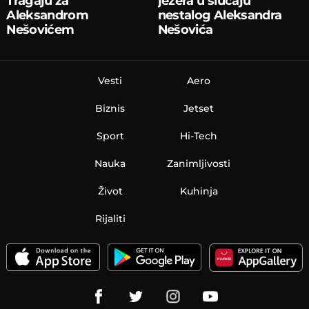
Tragaju za
jezera u slučaju
Aleksandrom
nestalog Aleksandra
Nešovićem
Nešovića
Vesti
Aero
Biznis
Jetset
Sport
Hi-Tech
Nauka
Zanimljivosti
Život
Kuhinja
Rijaliti