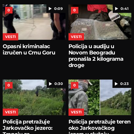
0:09
0:41
0
0
VESTI
VESTI
Opasni kriminalac
Policija u audiju u
izručen u Crnu Goru
Novom Beogradu
pronašla 2 kilograma
droge
0:30
0:23
0
0
VESTI
VESTI
Policija pretražuje
Policija pretražuje teren
Jarkovačko jezero:
oko Jarkovačkog