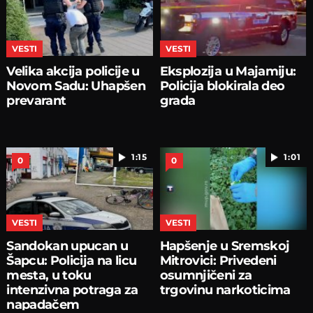
VESTI
VESTI
Velika akcija policije u
Eksplozija u Majamiju:
Novom Sadu: Uhapšen
Policija blokirala deo
prevarant
grada
1:15
1:01
0
0
VESTI
VESTI
Sandokan upucan u
Hapšenje u Sremskoj
Šapcu: Policija na licu
Mitrovici: Privedeni
mesta, u toku
osumnjičeni za
intenzivna potraga za
trgovinu narkoticima
napadačem