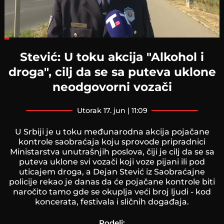
Loaded
:
20.55%
Stević: U toku akcija "Alkohol i
droga", cilj da se sa puteva uklone
neodgovorni vozači
utorak 17. jun | 11:09
U Srbiji je u toku međunarodna akcija pojačane
kontrole saobraćaja koju sprovode pripradnici
Ministarstva unutrašnjih poslova, čiji je cilj da se sa
puteva uklone svi vozači koji voze pijani ili pod
uticajem droga, a Dejan Stević iz Saobraćajne
policije rekao je danas da će pojačane kontrole biti
naročito tamo gde se okuplja veći broj ljudi - kod
koncerata, festivala i sličnih događaja.
Podeli: