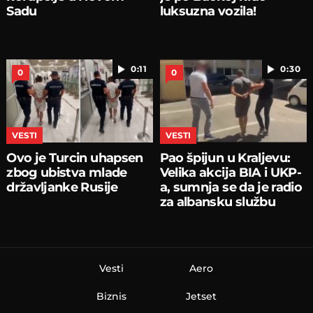
Sadu
luksuzna vozila!
0:11
0:30
0
0
VESTI
VESTI
Ovo je Turcin uhapsen
Pao špijun u Kraljevu:
zbog ubistva mlade
Velika akcija BIA i UKP-
državljanke Rusije
a, sumnja se da je radio
za albansku službu
Vesti
Aero
Biznis
Jetset