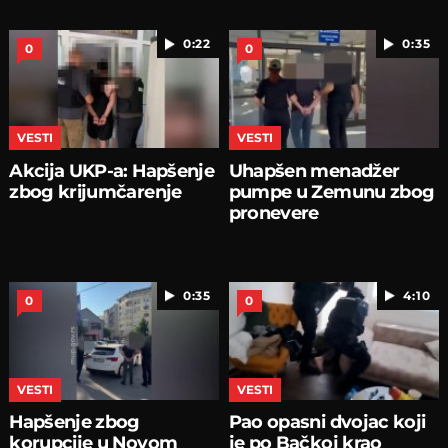
0:22
0:35
0
0
VESTI
VESTI
Akcija UKP-a: Hapšenje
Uhapšen menadžer
zbog krijumčarenje
pumpe u Zemunu zbog
pronevere
0:35
4:10
0
0
VESTI
VESTI
Hapšenje zbog
Pao opasni dvojac koji
korupcije u Novom
je po Bačkoj krao