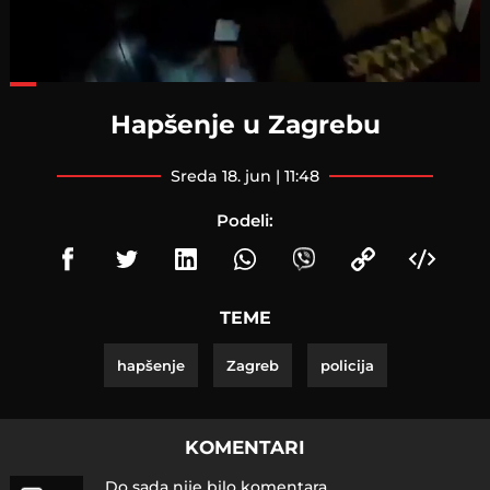
Loaded
:
54.74%
Hapšenje u Zagrebu
sreda 18. jun | 11:48
Podeli:
TEME
hapšenje
Zagreb
policija
KOMENTARI
Do sada nije bilo komentara.