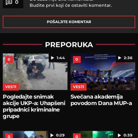
0
Budite prvi koji će ostaviti komentar.
POŠALJITE KOMENTAR
PREPORUKA
1:44
2:36
0
0
VESTI
VESTI
Pogledajte snimak
Svečana akademija
akcije UKP-a: Uhapšeni
povodom Dana MUP-a
pripadnici kriminalne
grupe
0:29
0:39
0
0