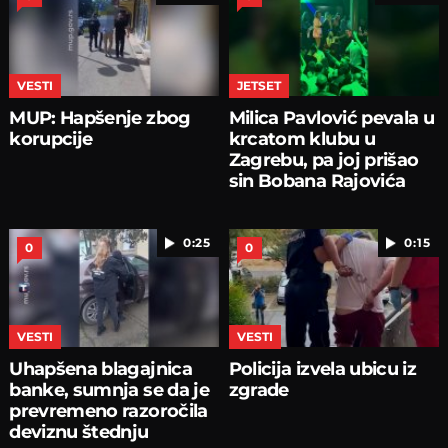
VESTI
JETSET
MUP: Hapšenje zbog
Milica Pavlović pevala u
korupcije
krcatom klubu u
Zagrebu, pa joj prišao
sin Bobana Rajovića
0:25
0:15
0
0
VESTI
VESTI
Uhapšena blagajnica
Policija izvela ubicu iz
banke, sumnja se da je
zgrade
prevremeno razoročila
deviznu štednju