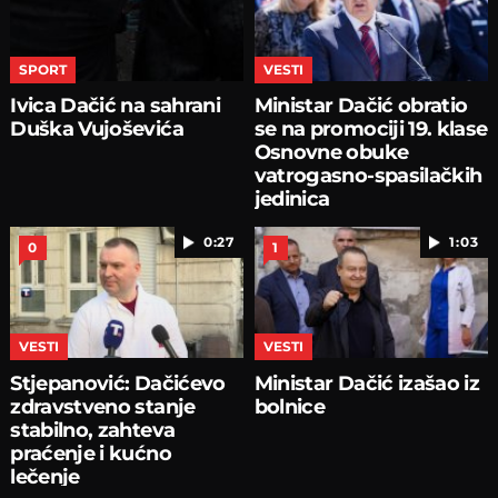
SPORT
VESTI
Ivica Dačić na sahrani
Ministar Dačić obratio
Duška Vujoševića
se na promociji 19. klase
Osnovne obuke
vatrogasno-spasilačkih
jedinica
0:27
1:03
0
1
VESTI
VESTI
Stjepanović: Dačićevo
Ministar Dačić izašao iz
zdravstveno stanje
bolnice
stabilno, zahteva
praćenje i kućno
lečenje