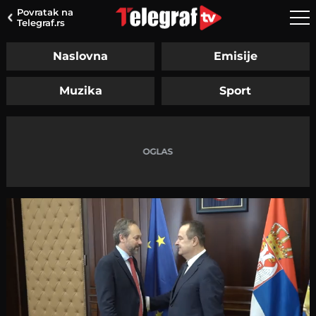
Povratak na
Telegraf.rs
Naslovna
Emisije
Muzika
Sport