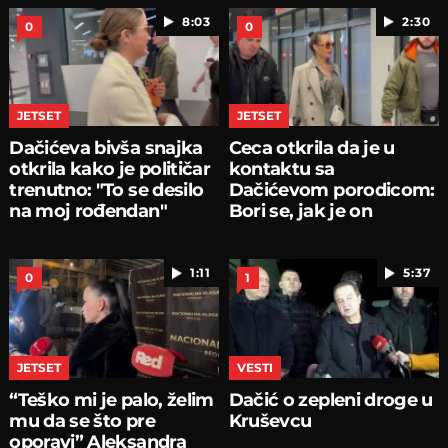
8:03
2:30
0
0
JETSET
JETSET
Dačićeva bivša snajka
Ceca otkrila da je u
otkrila kako je političar
kontaktu sa
trenutno: "To se desilo
Dačićevom porodicom:
na moj rođendan"
Bori se, jak je on
1:11
5:37
0
1
JETSET
VESTI
“Teško mi je palo, želim
Dačić o zepleni droge u
mu da se što pre
Kruševcu
oporavi” Aleksandra