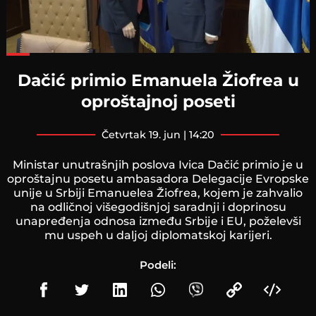
Loaded
:
76.70%
Dačić primio Emanuela Žiofrea u
oproštajnoj poseti
četvrtak 19. jun | 14:20
Ministar unutrašnjih poslova Ivica Dačić primio je u
oproštajnu posetu ambasadora Delegacije Evropske
unije u Srbiji Emanuelea Žiofrea, kojem je zahvalio
na odličnoj višegodišnjoj saradnji i doprinosu
unapređenja odnosa između Srbije i EU, poželevši
mu uspeh u daljoj diplomatskoj karijeri.
Podeli: