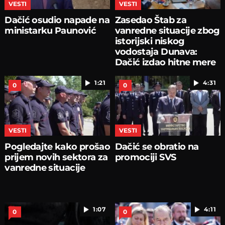
VESTI
VESTI
Dačić osudio napade na
Zasedao Štab za
ministarku Paunović
vanredne situacije zbog
istorijski niskog
vodostaja Dunava:
Dačić izdao hitne mere
1:21
4:31
0
0
VESTI
VESTI
Pogledajte kako prošao
Dačić se obratio na
prijem novih sektora za
promociji SVS
vanredne situacije
1:07
4:11
0
0