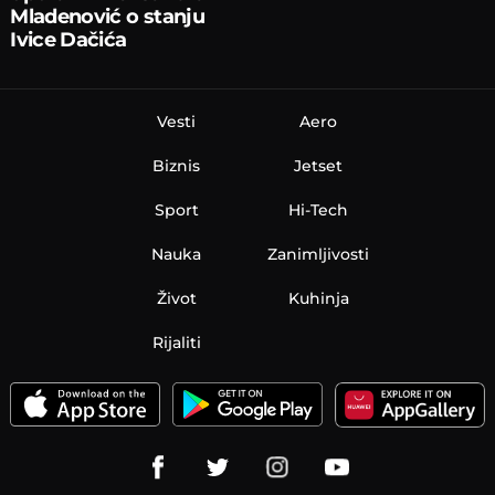
Mladenović o stanju
Ivice Dačića
Vesti
Aero
Biznis
Jetset
Sport
Hi-Tech
Nauka
Zanimljivosti
Život
Kuhinja
Rijaliti