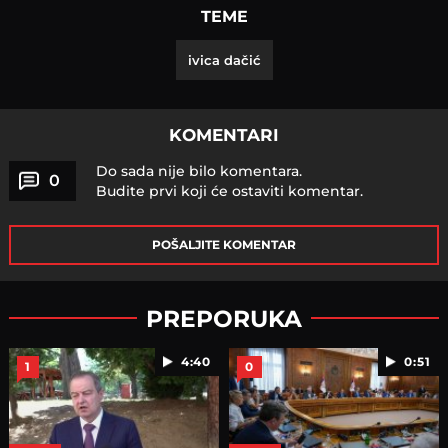
TEME
ivica dačić
KOMENTARI
Do sada nije bilo komentara.
0
Budite prvi koji će ostaviti komentar.
POŠALJITE KOMENTAR
PREPORUKA
4:40
0:51
1
0