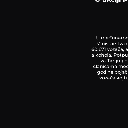
U međunarodno
Ministarstva u
60.671 vozača, a
alkohola. Potpu
za Tanjug d
članicama među
godine pojača
vozača koji 