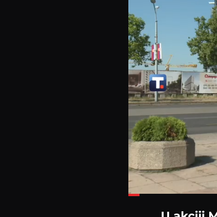
Loaded
:
26.34%
U akciji 