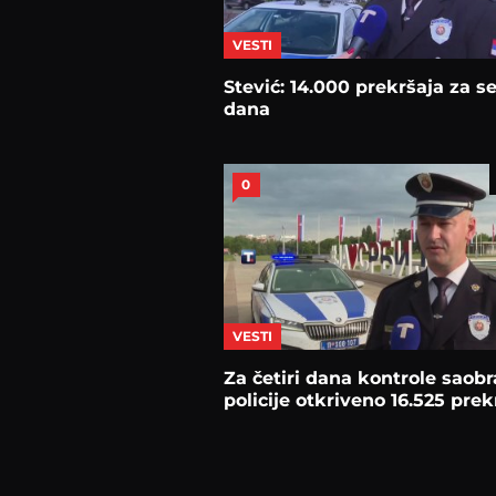
VESTI
Stević: 14.000 prekršaja za 
dana
0
VESTI
Za četiri dana kontrole saob
policije otkriveno 16.525 prek