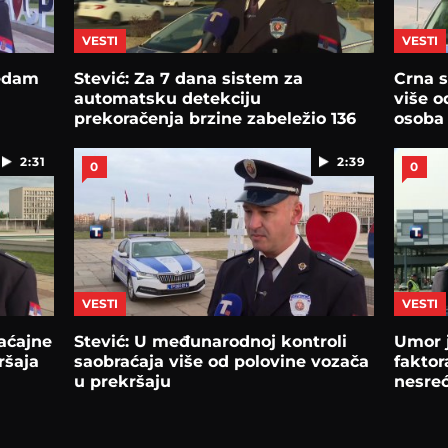
VESTI
VESTI
sedam
Stević: Za 7 dana sistem za
Crna s
automatsku detekciju
više o
prekoračenja brzine zabeležio 136
osoba
prekoračenja
2:31
2:39
0
0
VESTI
VESTI
raćajne
Stević: U međunarodnoj kontroli
Umor j
ršaja
saobraćaja više od polovine vozača
faktor
u prekršaju
nesreć