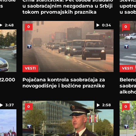
gs
u saobraćajnim nezgodama u Srbiji
upotr
tokom prvomajskih praznika
u saob
2:48
0:34
0
0
VESTI
VESTI
22.000
Pojačana kontrola saobraćaja za
Belenc
novogodišnje i božićne praznike
saobra
alkoho
3:37
2:58
0
0