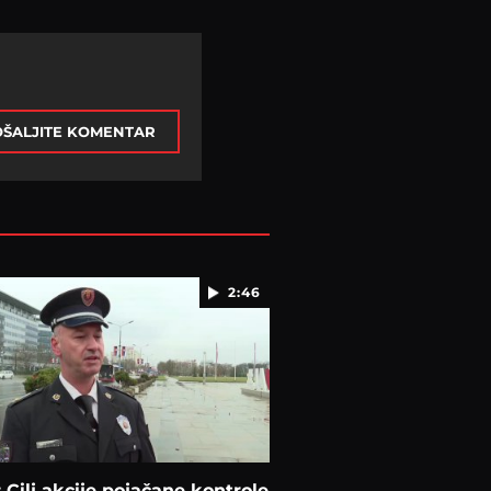
ŠALJITE KOMENTAR
2:46
: Cilj akcije pojačane kontrole