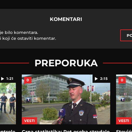
KOMENTARI
je bilo komentara.
PO
i koji će ostaviti komentar.
PREPORUKA
1:21
2:15
0
0
VESTI
VESTI
ntrole
Crna statitstika: Pet osoba stradalo
Stević