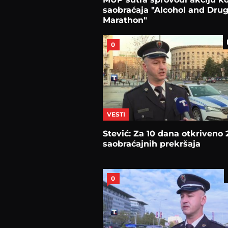
saobraćaja "Alcohol and Dru
Marathon"
0
VESTI
Stević: Za 10 dana otkriveno 
saobraćajnih prekršaja
0