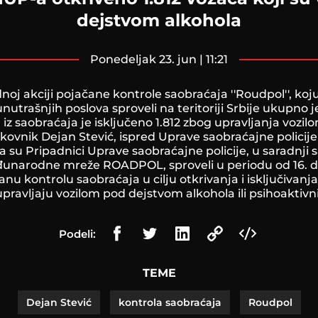
dejstvom alkohola
ponedeljak 23. jun | 11:21
j akciji pojačane kontrole saobraćaja ''Roudpol'', koju
nutrašnjih poslova sproveli na teritoriji Srbije ukupno 
 iz saobraćaja je isključeno 1.812 zbog upravljanja voz
kovnik Dejan Stević, ispred Uprave saobraćajne policij
a su Pripadnici Uprave saobraćajne policije, u saradnji
narodne mreže ROADPOL, sproveli u periodu od 16. do
nu kontrolu saobraćaja u cilju otkrivanja i isključivanja
upravljaju vozilom pod dejstvom alkohola ili psihoaktivn
Podeli:
TEME
Dejan Stević
kontrola saobraćaja
Roudpol