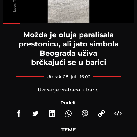
Loaded
:
100.00%
Možda je oluja paralisala
prestonicu, ali jato simbola
Beograda uživa
brčkajući se u barici
utorak 08. jul | 16:02
Uživanje vrabaca u barici
Podeli:
TEME