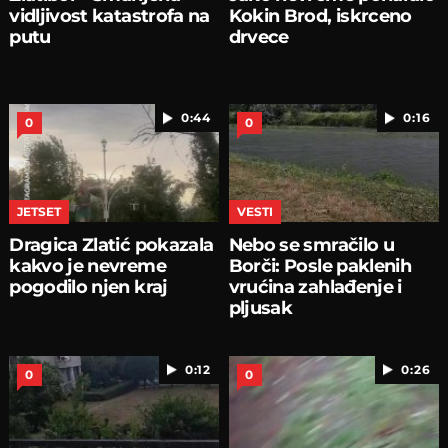
vidljivost katastrofa na
Kokin Brod, iskrceno
putu
drvece
0:44
0:16
0
0
JETSET
VESTI
Dragica Zlatić pokazala
Nebo se smračilo u
kakvo je nevreme
Borči: Posle paklenih
pogodilo njen kraj
vrućina zahlađenje i
pljusak
0:12
0:26
0
0