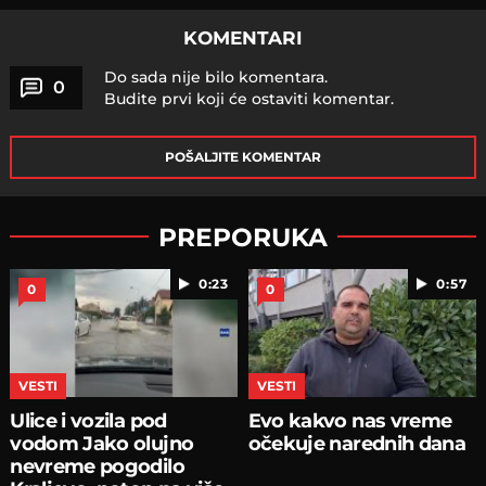
KOMENTARI
Do sada nije bilo komentara.
0
Budite prvi koji će ostaviti komentar.
POŠALJITE KOMENTAR
PREPORUKA
0:23
0:57
0
0
VESTI
VESTI
Ulice i vozila pod
Evo kakvo nas vreme
vodom Jako olujno
očekuje narednih dana
nevreme pogodilo