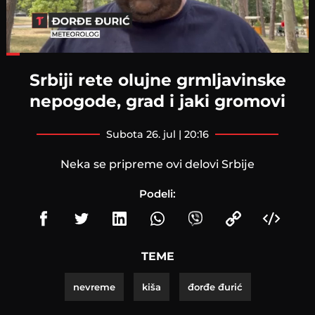
Loaded
:
42.09%
Srbiji rete olujne grmljavinske
nepogode, grad i jaki gromovi
subota 26. jul | 20:16
Neka se pripreme ovi delovi Srbije
Podeli:
TEME
nevreme
kiša
đorđe đurić