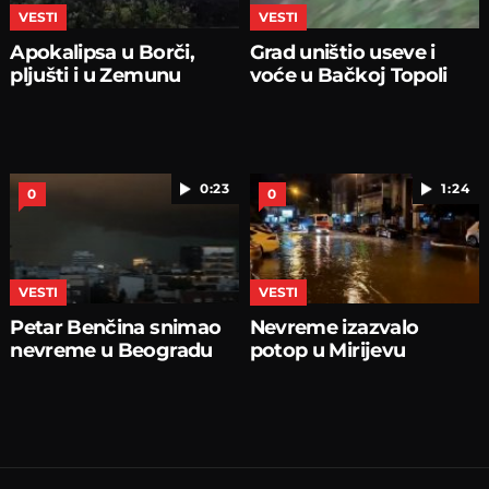
VESTI
VESTI
Apokalipsa u Borči,
Grad uništio useve i
pljušti i u Zemunu
voće u Bačkoj Topoli
0:23
1:24
0
0
VESTI
VESTI
Petar Benčina snimao
Nevreme izazvalo
nevreme u Beogradu
potop u Mirijevu