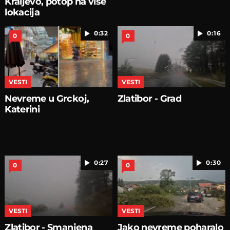
Kraljevo, potop na više
lokacija
0:32
0:16
0
0
VESTI
VESTI
Nevreme u Grckoj,
Zlatibor - Grad
Katerini
0:27
0:30
0
0
VESTI
VESTI
Zlatibor - Smanjena
Jako nevreme poharalo