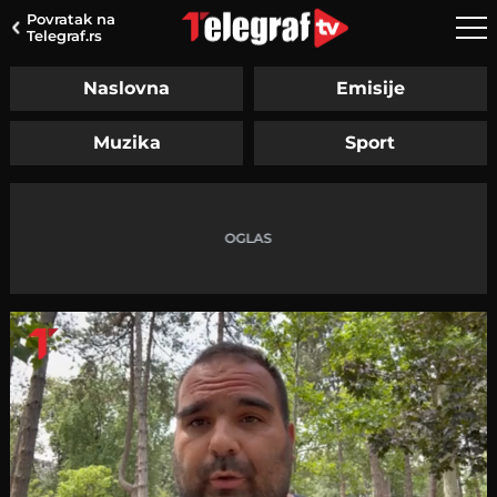
Povratak na
Telegraf.rs
Naslovna
Emisije
Muzika
Sport