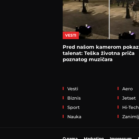
VESTI
Pred našom kamerom pokaz
talenat: Teška životna priča
poznatog muzičara
Vesti
Aero
Biznis
Jetset
Sport
Hi-Tech
Nauka
Zanimlj
O nama
Marketing
Impressum