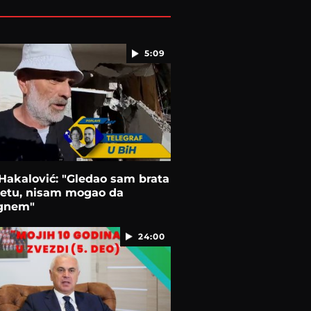
5:09
Hakalović: "Gledao sam brata
vetu, nisam mogao da
gnem"
24:00