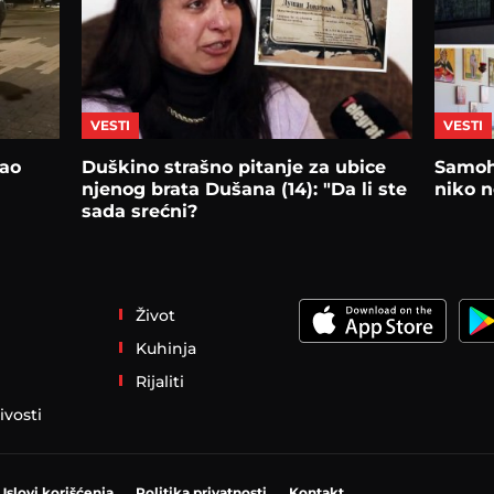
VESTI
VESTI
ao
Duškino strašno pitanje za ubice
Samoh
njenog brata Dušana (14): "Da li ste
niko n
sada srećni?
Život
Kuhinja
Rijaliti
ivosti
Uslovi korišćenja
Politika privatnosti
Kontakt