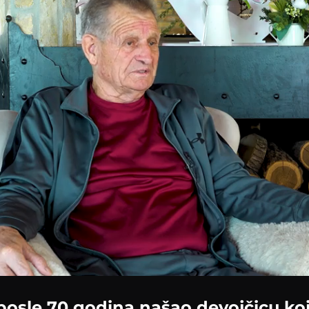
posle 70 godina našao devojčicu koj