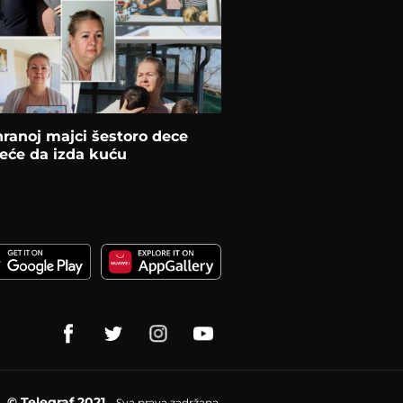
ranoj majci šestoro dece
eće da izda kuću
© Telegraf 2021
Sva prava zadržana.