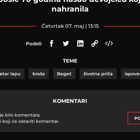
nahranila
četvrtak 07. maj | 13:15
Podeli:
TEME
etar lapu
braša
Begeč
životna priča
ispove
KOMENTARI
je bilo komentara.
PO
i koji će ostaviti komentar.