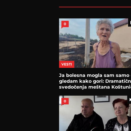
0
VESTI
Ja bolesna mogla sam samo
gledam kako gori: Dramatič
svedočenja meštana Koštuni
nakon požara
0