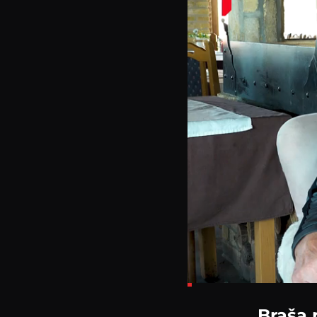
Loaded
:
7.90%
Braša 