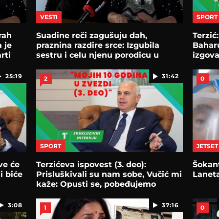
VESTI
SPORT
rah
Suadine reči zagušuju dah,
Terzić
 je
praznina razdire srce: Izgubila
Baharu
rti
sestru i celu njenu porodicu u
izgov
poplavama
25:19
31:42
2
0
SPORT
JETSET
ve će
Terzićeva ispovest (3. deo):
Šokan
i biće
Prisluškivali su nam sobe, Vučić mi
Lanet
kaže: Opusti se, pobeđujemo
3:08
37:16
1
0