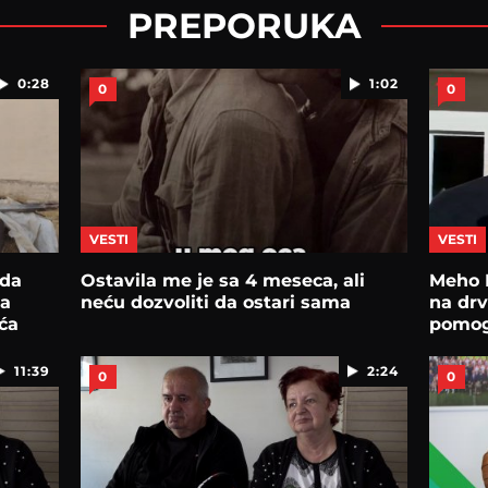
PREPORUKA
0:28
1:02
0
0
VESTI
VESTI
 da
Ostavila me je sa 4 meseca, ali
Meho 
na
neću dozvoliti da ostari sama
na dr
ća
pomo
11:39
2:24
0
0