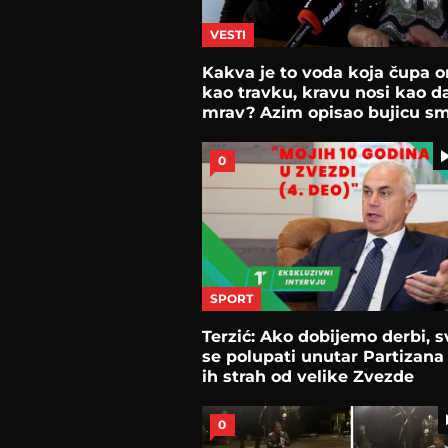
VESTI
Kakva je to voda koja čupa o
kao travku, kravu nosi kao da
mrav? Azim opisao bujicu sm
0
SPORT
Terzić: Ako dobijemo derbi, s
se polupati unutar Partizana 
ih strah od velike Zvezde
0