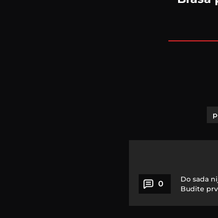
p
Do sada ni
0
Budite prv