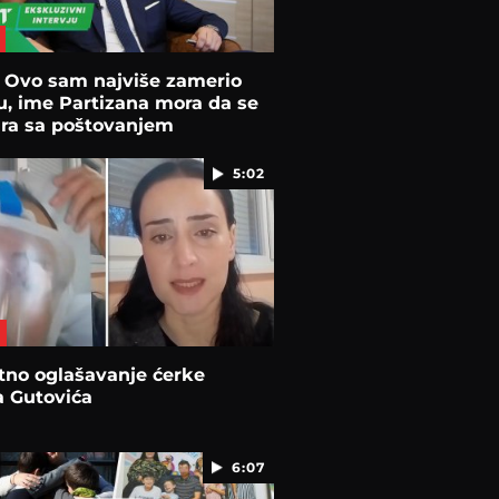
: Ovo sam najviše zamerio
, ime Partizana mora da se
ara sa poštovanjem
5:02
tno oglašavanje ćerke
a Gutovića
6:07