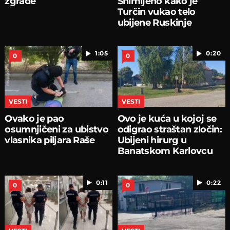
zgrade
Snimljeno kako je
Turčin vukao telo
ubijene Ruskinje
1:05
0:20
0
0
VESTI
VESTI
Ovako je pao
Ovo je kuća u kojoj se
osumnjičeni za ubistvo
odigrao straštan zločin:
vlasnika piljara Raše
Ubijeni hirurg u
Banatskom Karlovcu
0:11
0:22
0
0