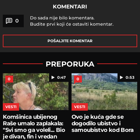
KOMENTARI
Do sada nije bilo komentara.
0
Budite prvi koji će ostaviti komentar.
POŠALJITE KOMENTAR
PREPORUKA
0:47
0:53
0
0
VESTI
VESTI
Komšinica ubijenog
Ovo je kuća gde se
Raše umalo zaplakala:
dogodilo ubistvo i
"Svi smo ga voleli... Bio
samoubistvo kod Bora
je divan, fin i vredan