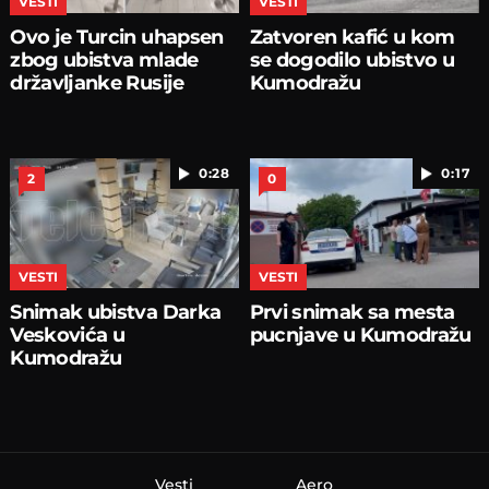
VESTI
VESTI
Ovo je Turcin uhapsen
Zatvoren kafić u kom
zbog ubistva mlade
se dogodilo ubistvo u
državljanke Rusije
Kumodražu
0:28
0:17
2
0
VESTI
VESTI
Snimak ubistva Darka
Prvi snimak sa mesta
Veskovića u
pucnjave u Kumodražu
Kumodražu
Vesti
Aero