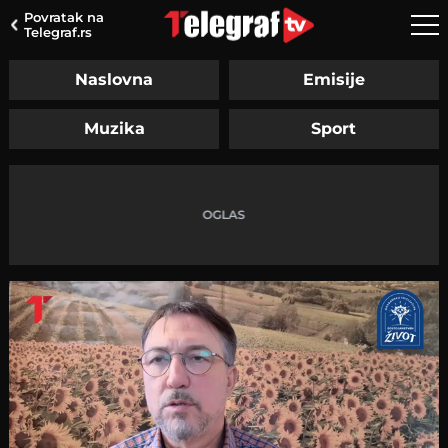
Povratak na
Telegraf.rs
Naslovna
Emisije
Muzika
Sport