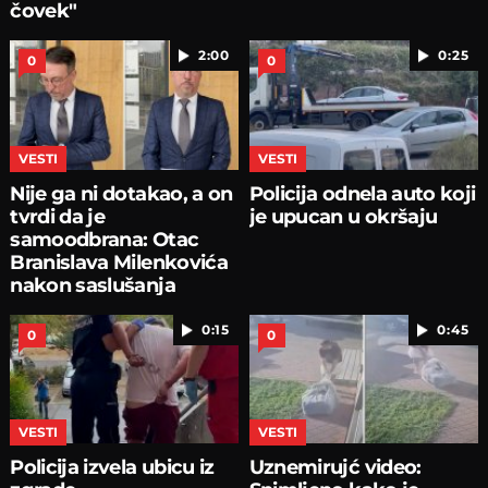
čovek"
2:00
0:25
0
0
VESTI
VESTI
Nije ga ni dotakao, a on
Policija odnela auto koji
tvrdi da je
je upucan u okršaju
samoodbrana: Otac
Branislava Milenkovića
nakon saslušanja
0:15
0:45
0
0
VESTI
VESTI
Policija izvela ubicu iz
Uznemirujć video: