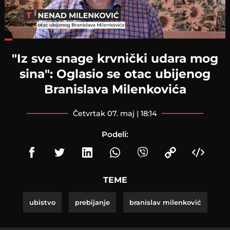
Loaded
:
34.05%
"Iz sve snage krvnički udara mog
sina": Oglasio se otac ubijenog
Branislava Milenkovića
četvrtak 07. maj | 18:14
Podeli:
TEME
ubistvo
prebijanje
branislav milenković