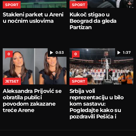
SPORT
SPORT
Stakleni parket u Areni
Kukoč stigao u
u noćnim uslovima
Beograd da gleda
Partizan
0:53
1:37
0
0
JETSET
SPORT
Aleksandra Prijović se
Srbija voli
obratila publici
reprezentaciju u bilo
povodom zakazane
kom sastavu:
treće Arene
Pogledajte kako su
pozdravili Pešića i
košarkaše