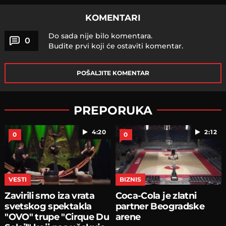
KOMENTARI
Do sada nije bilo komentara.
0
Budite prvi koji će ostaviti komentar.
POŠALJITE KOMENTAR
PREPORUKA
4:20
2:12
0
0
VESTI
BIZNIS
Zavirili smo iza vrata
Coca-Cola je zlatni
svetskog spektakla
partner Beogradske
"OVO" trupe "Cirque Du
arene