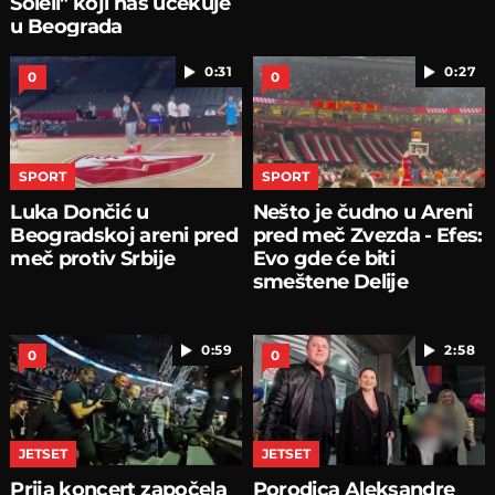
Soleil" koji nas učekuje
u Beograda
0:31
0:27
0
0
SPORT
SPORT
Luka Dončić u
Nešto je čudno u Areni
Beogradskoj areni pred
pred meč Zvezda - Efes:
meč protiv Srbije
Evo gde će biti
smeštene Delije
0:59
2:58
0
0
JETSET
JETSET
Prija koncert započela
Porodica Aleksandre