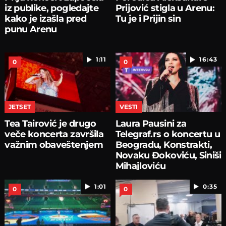
iz publike, pogledajte
Prijović stigla u Arenu:
kako je izašla pred
Tu je i Prijin sin
punu Arenu
1:11
16:43
0
0
JETSET
VESTI
Tea Tairović je drugo
Laura Pausini za
veče koncerta završila
Telegraf.rs o koncertu u
važnim obaveštenjem
Beogradu, Konstrakti,
Novaku Đokoviću, Siniši
Mihajloviću
1:01
0:35
0
0