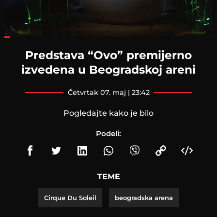
Loaded
:
22.64%
Predstava “Ovo” premijerno
izvedena u Beogradskoj areni
četvrtak 07. maj | 23:42
Pogledajte kako je bilo
Podeli:
TEME
Cirque Du Soleil
beogradska arena