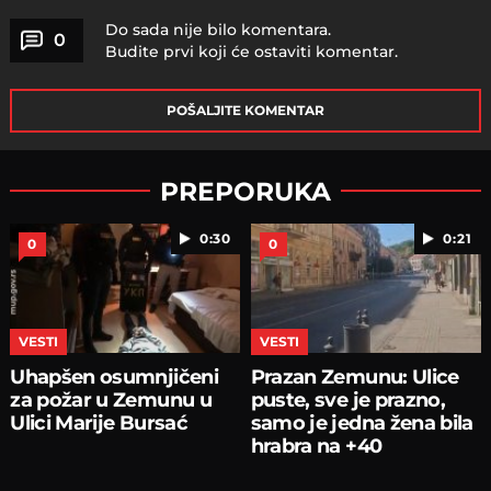
Do sada nije bilo komentara.
0
Budite prvi koji će ostaviti komentar.
POŠALJITE KOMENTAR
PREPORUKA
0:30
0:21
0
0
VESTI
VESTI
Uhapšen osumnjičeni
Prazan Zemunu: Ulice
za požar u Zemunu u
puste, sve je prazno,
Ulici Marije Bursać
samo je jedna žena bila
hrabra na +40