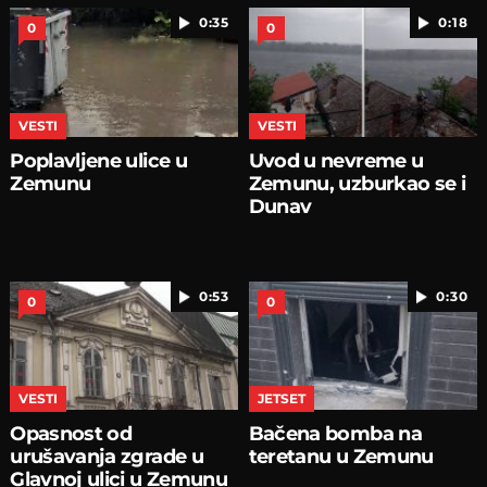
0:35
0:18
0
0
VESTI
VESTI
Poplavljene ulice u
Uvod u nevreme u
Zemunu
Zemunu, uzburkao se i
Dunav
0:53
0:30
0
0
VESTI
JETSET
Opasnost od
Bačena bomba na
urušavanja zgrade u
teretanu u Zemunu
Glavnoj ulici u Zemunu