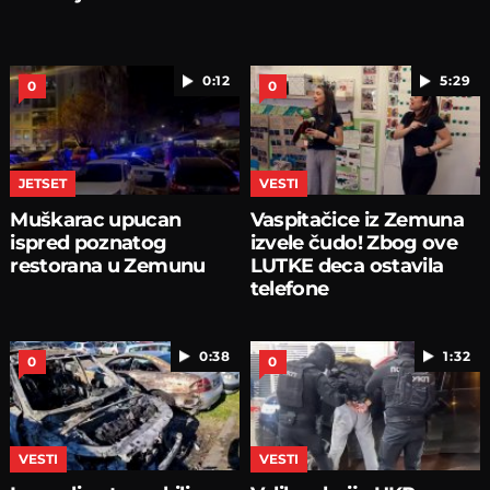
0:12
5:29
0
0
JETSET
VESTI
Muškarac upucan
Vaspitačice iz Zemuna
ispred poznatog
izvele čudo! Zbog ove
restorana u Zemunu
LUTKE deca ostavila
telefone
0:38
1:32
0
0
VESTI
VESTI