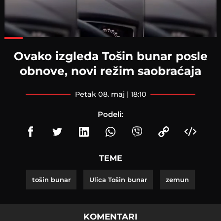
Loaded
:
82.79%
Ovako izgleda Tošin bunar posle
obnove, novi režim saobraćaja
petak 08. maj | 18:10
Podeli:
TEME
tošin bunar
Ulica Tošin bunar
zemun
KOMENTARI