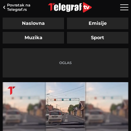
Povratak na
Telegraf.rs
Naslovna
Emisije
Muzika
Sport