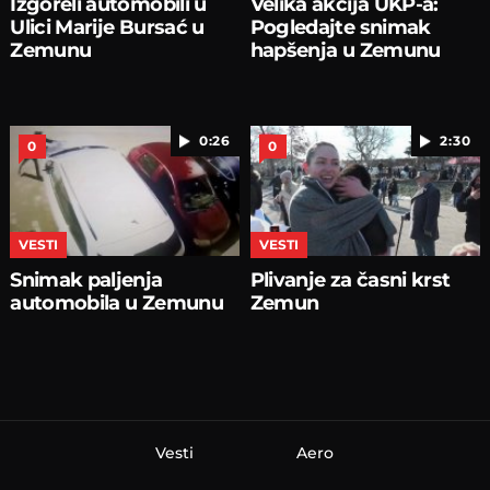
Izgoreli automobili u
Velika akcija UKP-a:
Ulici Marije Bursać u
Pogledajte snimak
Zemunu
hapšenja u Zemunu
0:26
2:30
0
0
VESTI
VESTI
Snimak paljenja
Plivanje za časni krst
automobila u Zemunu
Zemun
Vesti
Aero