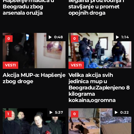
Hapšenje mladića u
Ilegalna proizvodnja i
Beogradu zbog
stavljanje u promet
arsenala oružja
opojnih droga
0:48
1:14
0
0
VESTI
VESTI
Akcija MUP-a: Hapšenje
Velika akcija svih
zbog droge
jedinica mup u
Beogradu:Zaplenjeno 8
kilograma
kokaina,ogromna
zaplena oružja
5:37
0:22
1
0