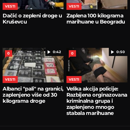
VESTI
VESTI
Dačić o zepleni droge u
Zaplena 100 kilograma
Kruševcu
marihuane u Beogradu
0:42
0:50
0
0
VESTI
VESTI
Albanci "pali" na granici,
Velika akcija policije:
zaplenjeno više od 30
Razbijena orginazovana
kilograma droge
kriminalna grupa i
zaplenjeno mnogo
stabala marihuane