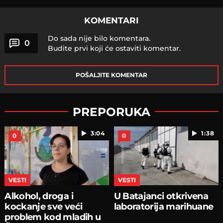
KOMENTARI
Do sada nije bilo komentara.
0
Budite prvi koji će ostaviti komentar.
POŠALJITE KOMENTAR
PREPORUKA
3:04
1:38
0
0
VESTI
VESTI
Alkohol, droga i
U Batajanci otkrivena
kockanje sve veći
laboratorija marihuane
problem kod mladih u