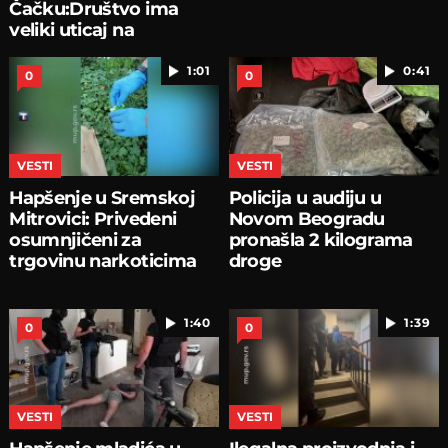
Čačku:Društvo ima
veliki uticaj na
pojedince
1:01
0:41
0
0
VESTI
VESTI
Hapšenje u Sremskoj
Policija u audiju u
Mitrovici: Privedeni
Novom Beogradu
osumnjičeni za
pronašla 2 kilograma
trgovinu narkoticima
droge
1:40
1:39
0
0
VESTI
VESTI