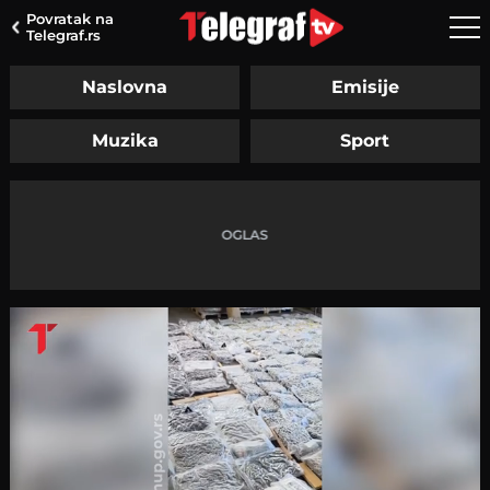
Povratak na
Telegraf.rs
Naslovna
Emisije
Muzika
Sport