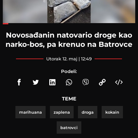
Loaded
:
40.10%
Novosađanin natovario droge kao
narko-bos, pa krenuo na Batrovce
utorak 12. maj | 12:49
Podeli:
TEME
marihuana
zaplena
droga
kokain
batrovci