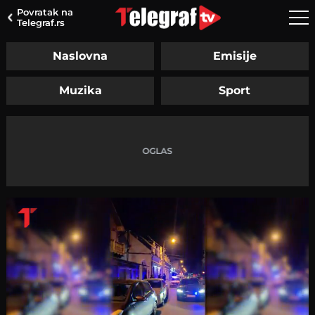
Povratak na
Telegraf.rs
Naslovna
Emisije
Muzika
Sport