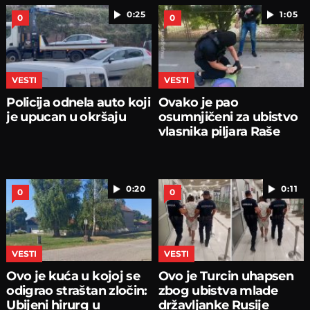
0:25
1:05
0
0
VESTI
VESTI
Policija odnela auto koji
Ovako je pao
je upucan u okršaju
osumnjičeni za ubistvo
vlasnika piljara Raše
0:20
0:11
0
0
VESTI
VESTI
Ovo je kuća u kojoj se
Ovo je Turcin uhapsen
odigrao straštan zločin:
zbog ubistva mlade
Ubijeni hirurg u
državljanke Rusije