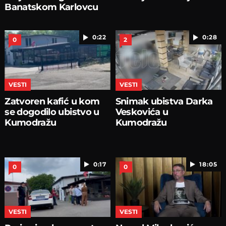
Banatskom Karlovcu
0:22
0:28
0
2
VESTI
VESTI
Zatvoren kafić u kom
Snimak ubistva Darka
se dogodilo ubistvo u
Veskovića u
Kumodražu
Kumodražu
0:17
18:05
0
0
VESTI
VESTI