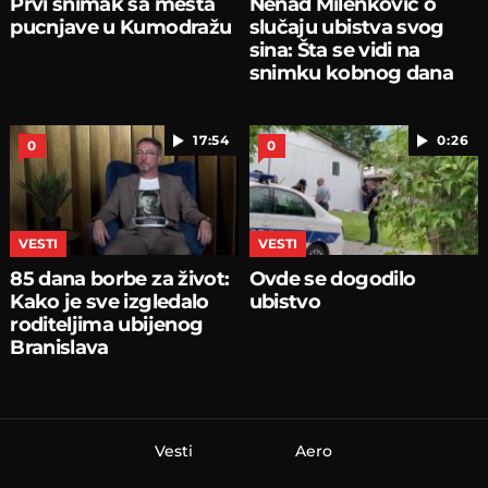
Prvi snimak sa mesta
Nenad Milenković o
pucnjave u Kumodražu
slučaju ubistva svog
sina: Šta se vidi na
snimku kobnog dana
17:54
0:26
0
0
VESTI
VESTI
85 dana borbe za život:
Ovde se dogodilo
Kako je sve izgledalo
ubistvo
roditeljima ubijenog
Branislava
Vesti
Aero