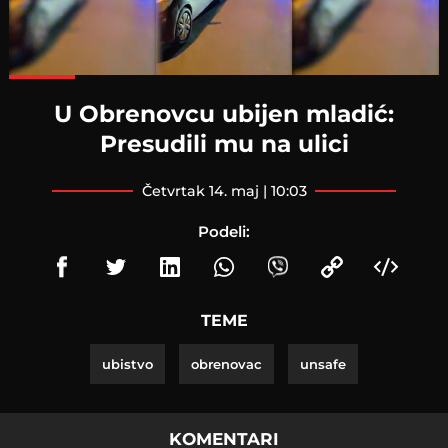
Loaded
:
100.00%
U Obrenovcu ubijen mladić:
Presudili mu na ulici
četvrtak 14. maj | 10:03
Podeli:
TEME
ubistvo
obrenovac
unsafe
KOMENTARI