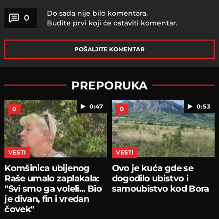
Do sada nije bilo komentara.
0
Budite prvi koji će ostaviti komentar.
POŠALJITE KOMENTAR
PREPORUKA
0:47
0:53
0
0
VESTI
VESTI
Komšinica ubijenog
Ovo je kuća gde se
Raše umalo zaplakala:
dogodilo ubistvo i
"Svi smo ga voleli... Bio
samoubistvo kod Bora
je divan, fin i vredan
čovek"