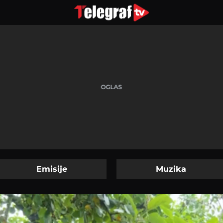
Emisije
Muzika