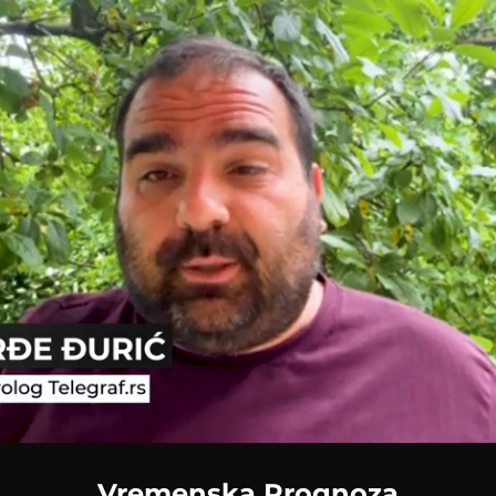
Loaded
:
55.33%
Vremenska Prognoza