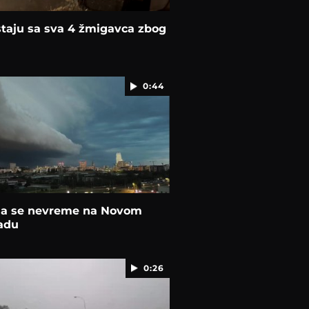
staju sa sva 4 žmigavca zbog
0:44
a se nevreme na Novom
adu
0:26