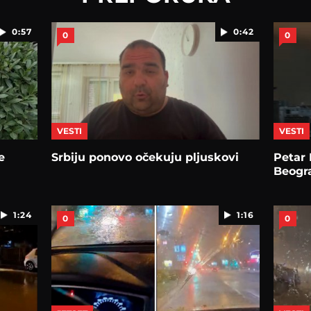
0:57
0:42
0
0
VESTI
VESTI
e
Srbiju ponovo očekuju pljuskovi
Petar
Beogr
1:24
1:16
0
0