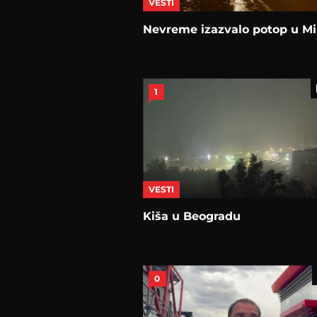
VESTI
Nevreme izazvalo potop u Mi
1
VESTI
Kiša u Beogradu
0