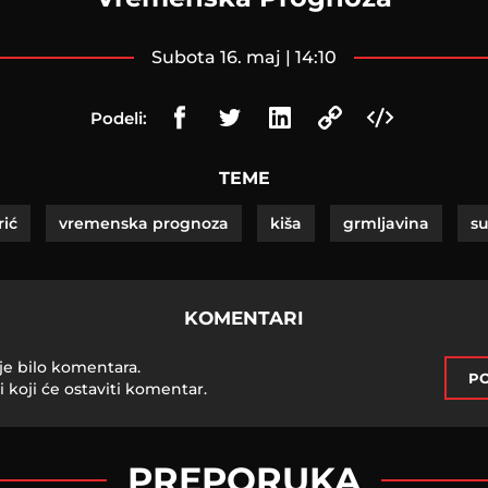
subota 16. maj | 14:10
Podeli:
TEME
ić
vremenska prognoza
kiša
grmljavina
s
KOMENTARI
je bilo komentara.
PO
i koji će ostaviti komentar.
PREPORUKA