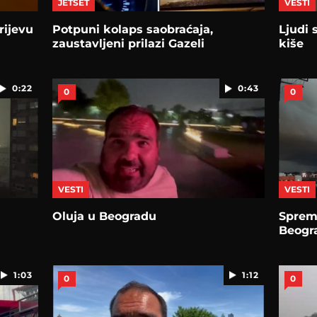
JETSET
VESTI
rijevu
Potpuni kolaps saobraćaja,
Ljudi 
zaustavljeni prilazi Gazeli
kiše
0:22
0:43
0
0
VESTI
VESTI
Oluja u Beogradu
Sprem
Beogr
1:03
1:12
0
0