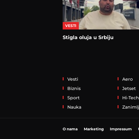
VESTI
Stigla oluja u Srbiju
Vesti
Aero
Biznis
Jetset
Sport
Hi-Tech
Nauka
Zanimlj
O nama
Marketing
Impressum