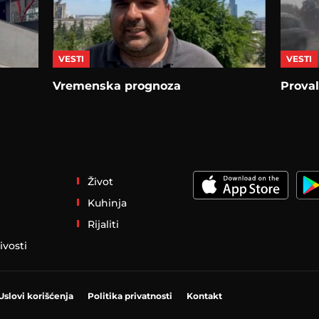
VESTI
VESTI
Vremenska prognoza
Prova
Život
Kuhinja
Rijaliti
ivosti
Uslovi korišćenja
Politika privatnosti
Kontakt