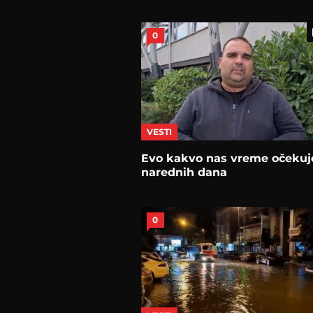
0
VESTI
Evo kakvo nas vreme očekuj
narednih dana
0