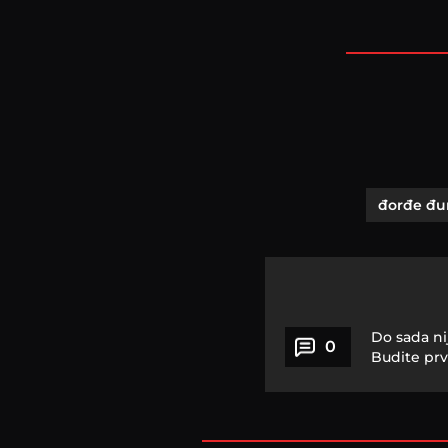
đorđe đur
Do sada ni
0
Budite prv