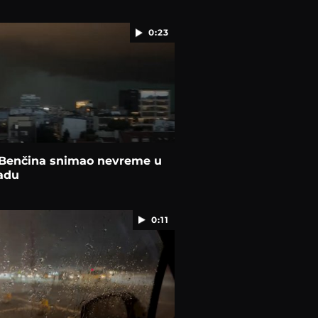
0:23
 Benčina snimao nevreme u
adu
0:11