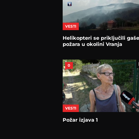
VESTI
Helikopteri se priključili gaš
požara u okolini Vranja
0
VESTI
Požar izjava 1