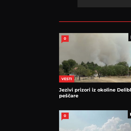
0
VESTI
Jezivi prizori iz okoline Deli
peščare
0