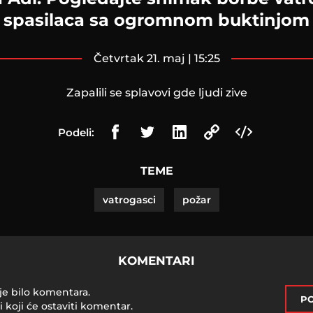
spasilaca sa ogromnom buktinjom
četvrtak 21. maj | 15:25
Zapalili se splavovi gde ljudi zive
Podeli:
TEME
vatrogasci
požar
KOMENTARI
je bilo komentara.
PO
i koji će ostaviti komentar.