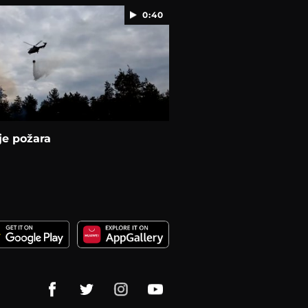
0:40
je požara