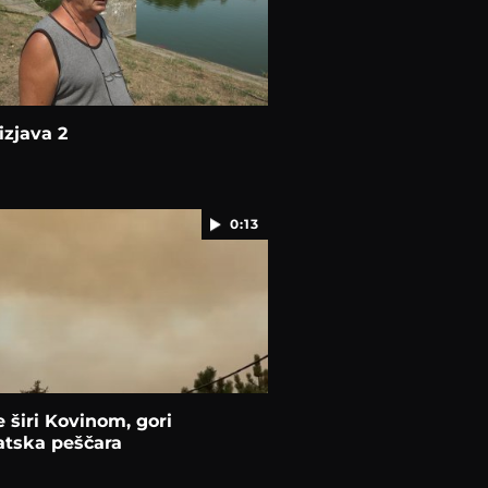
izjava 2
0:13
 širi Kovinom, gori
atska peščara