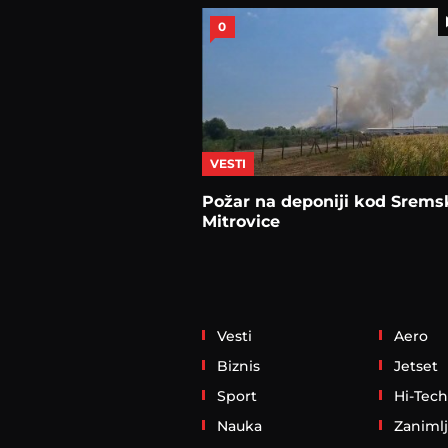
0
VESTI
Požar na deponiji kod Srems
Mitrovice
Vesti
Aero
Biznis
Jetset
Sport
Hi-Tech
Nauka
Zanimlj