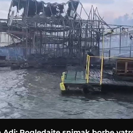
Loaded
:
100.00%
 Adi: Pogledajte snimak borbe vat