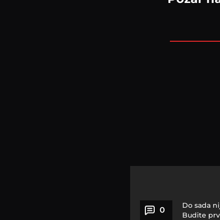
Do sada ni
0
Budite prv