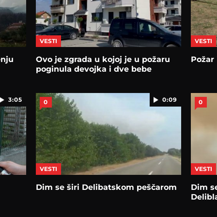
VESTI
VESTI
enju
Ovo je zgrada u kojoj je u požaru
Požar 
poginula devojka i dve bebe
3:05
0:09
0
0
VESTI
VESTI
Dim se širi Delibatskom peščarom
Dim se
Delibl