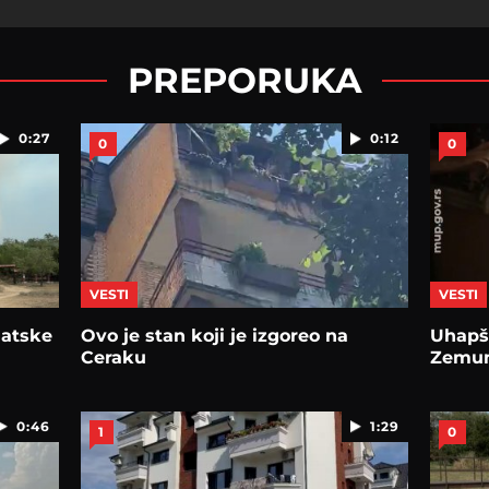
PREPORUKA
0:27
0:12
0
0
VESTI
VESTI
blatske
Ovo je stan koji je izgoreo na
Uhapš
Ceraku
Zemunu
0:46
1:29
1
0