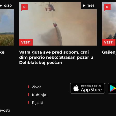
0:30
1:46
0
0
VESTI
VESTI
ke
Vatra guta sve pred sobom, crni
Gašen
dim prekrio nebo: Strašan požar u
Deliblatskoj peščari
Život
Kuhinja
Rijaliti
ivosti