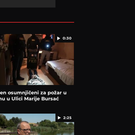
0:30
en osumnjičeni za požar u
 u Ulici Marije Bursać
2:25