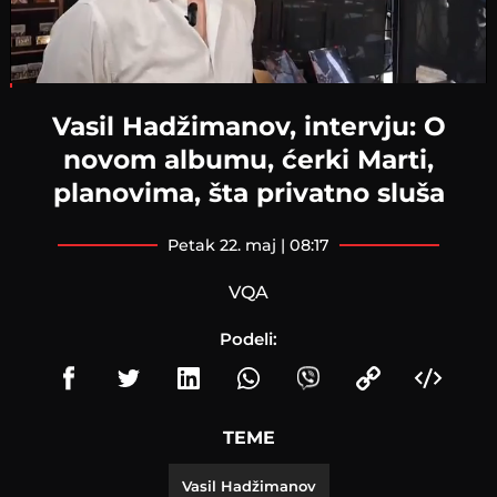
Loaded
:
4.40%
Vasil Hadžimanov, intervju: O
novom albumu, ćerki Marti,
planovima, šta privatno sluša
petak 22. maj | 08:17
VQA
Podeli:
TEME
Vasil Hadžimanov