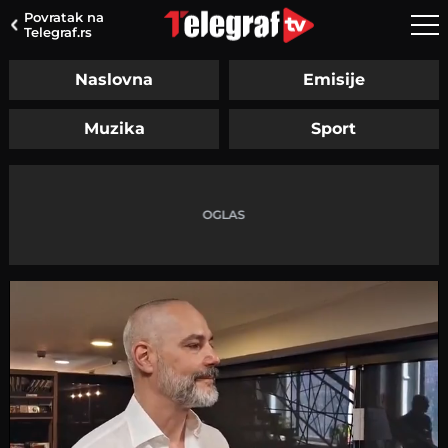
Povratak na
Telegraf.rs
Naslovna
Emisije
Muzika
Sport