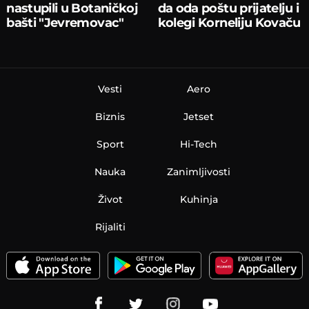
nastupili u Botaničkoj
da oda poštu prijatelju i
bašti "Jevremovac"
kolegi Korneliju Kovaču
Vesti
Aero
Biznis
Jetset
Sport
Hi-Tech
Nauka
Zanimljivosti
Život
Kuhinja
Rijaliti