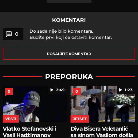
KOMENTARI
Do sada nije bilo komentara.
0
Budite prvi koji će ostaviti komentar.
POŠALJITE KOMENTAR
PREPORUKA
2:49
1:23
0
0
VESTI
JETSET
Vlatko Stefanovski i
Diva Bisera Veletanlić
Vasil Hadžimanov
sa sinom Vasilom došla