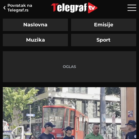
Povratak na
Telegraf.rs
Naslovna
Emisije
Muzika
Sport