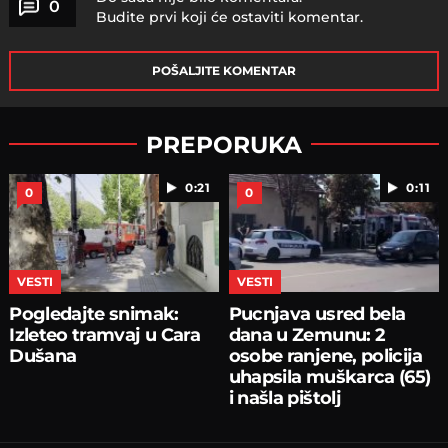
0
Budite prvi koji će ostaviti komentar.
POŠALJITE KOMENTAR
PREPORUKA
0:21
0:11
0
0
VESTI
VESTI
Pogledajte snimak:
Pucnjava usred bela
Izleteo tramvaj u Cara
dana u Zemunu: 2
Dušana
osobe ranjene, policija
uhapsila muškarca (65)
i našla pištolj