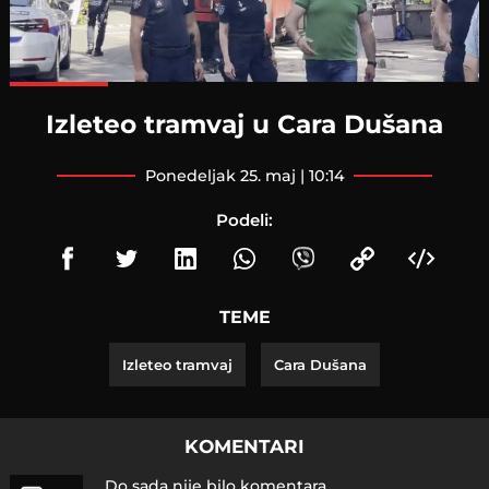
Loaded
:
100.00%
Izleteo tramvaj u Cara Dušana
ponedeljak 25. maj | 10:14
Podeli:
TEME
Izleteo tramvaj
Cara Dušana
KOMENTARI
Do sada nije bilo komentara.