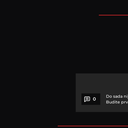
Do sada ni
0
Budite prv