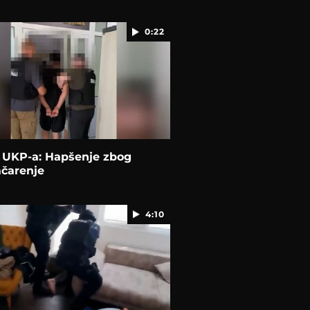
0:22
a UKP-a: Hapšenje zbog
mčarenje
4:10