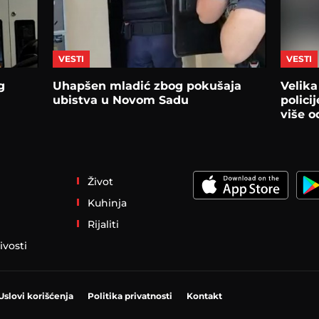
VESTI
VESTI
g
Uhapšen mladić zbog pokušaja
Velika
ubistva u Novom Sadu
polici
više o
Život
Kuhinja
Rijaliti
ivosti
Uslovi korišćenja
Politika privatnosti
Kontakt