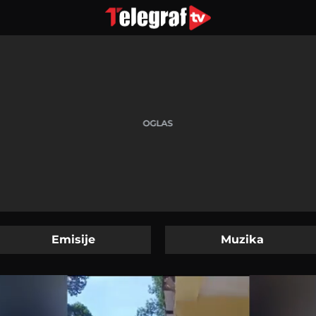
Emisije
Muzika