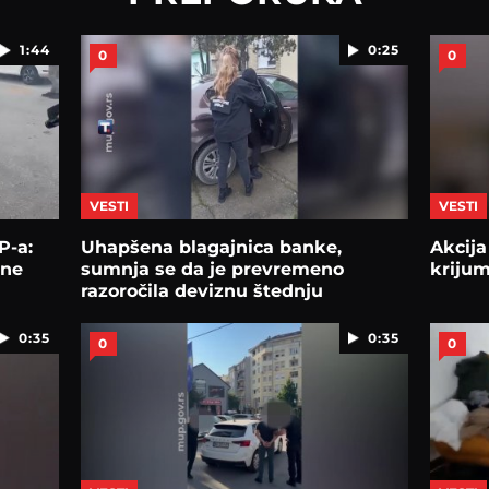
1:44
0:25
0
0
VESTI
VESTI
P-a:
Uhapšena blagajnica banke,
Akcij
lne
sumnja se da je prevremeno
kriju
razoročila deviznu štednju
0:35
0:35
0
0