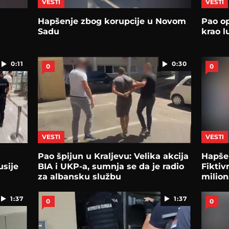
VESTI
VESTI
Hapšenje zbog korupcije u Novom
Pao op
Sadu
krao l
0:11
0:30
0
0
VESTI
VESTI
Pao špijun u Kraljevu: Velika akcija
Hapšen
usije
BIA i UKP-a, sumnja se da je radio
Fiktiv
za albansku službu
milion
1:37
1:37
0
0