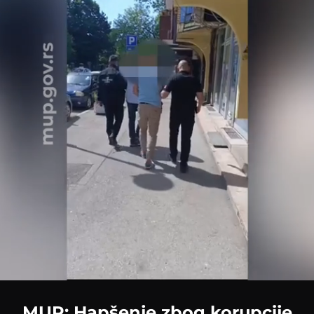
Loaded
:
100.00%
MUP: Hapšenje zbog korupcije