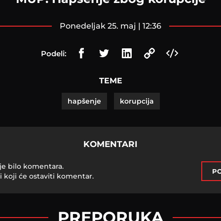
ponedeljak 25. maj | 12:36
Podeli:
TEME
hapšenje
korupcija
KOMENTARI
je bilo komentara.
PO
i koji će ostaviti komentar.
PREPORUKA