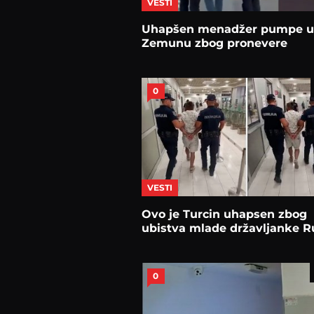
VESTI
Uhapšen menadžer pumpe u
Zemunu zbog pronevere
0
VESTI
Ovo je Turcin uhapsen zbog
ubistva mlade državljanke R
0