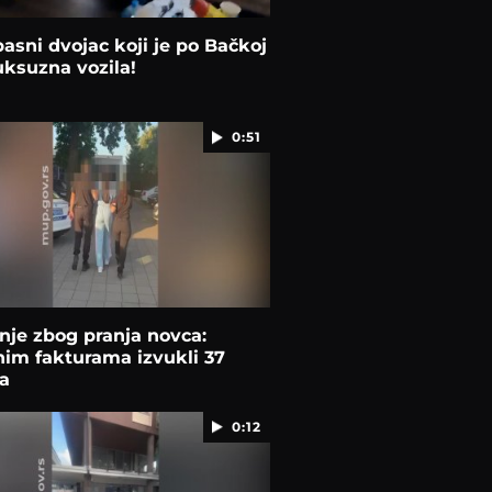
asni dvojac koji je po Bačkoj
uksuzna vozila!
0:51
je zbog pranja novca:
nim fakturama izvukli 37
a
0:12