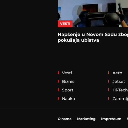
VESTI
Hapšenje u Novom Sadu zbo
pokušaja ubistva
Vesti
Aero
Biznis
Jetset
Sport
Hi-Tech
Nauka
Zanimlj
O nama
Marketing
Impressum