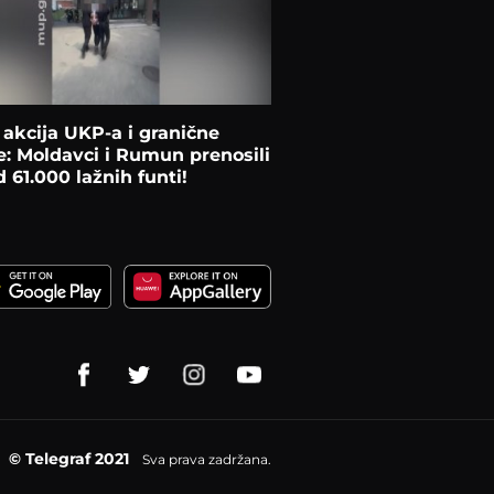
 akcija UKP-a i granične
je: Moldavci i Rumun prenosili
d 61.000 lažnih funti!
© Telegraf 2021
Sva prava zadržana.