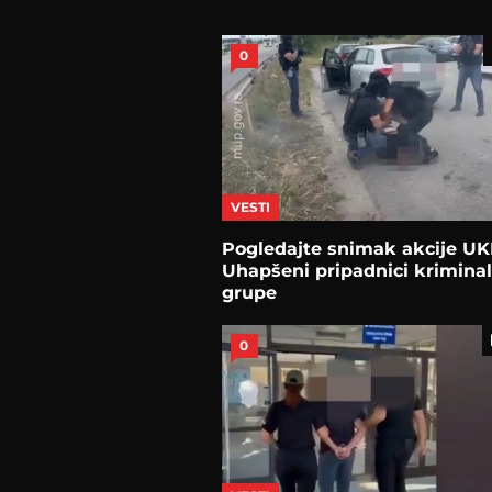
0
VESTI
Pogledajte snimak akcije UK
Uhapšeni pripadnici krimina
grupe
0