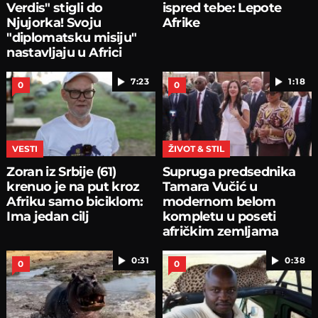
Verdis" stigli do
ispred tebe: Lepote
Njujorka! Svoju
Afrike
"diplomatsku misiju"
nastavljaju u Africi
7:23
1:18
0
0
VESTI
ŽIVOT & STIL
Zoran iz Srbije (61)
Supruga predsednika
krenuo je na put kroz
Tamara Vučić u
Afriku samo biciklom:
modernom belom
Ima jedan cilj
kompletu u poseti
afričkim zemljama
0:31
0:38
0
0