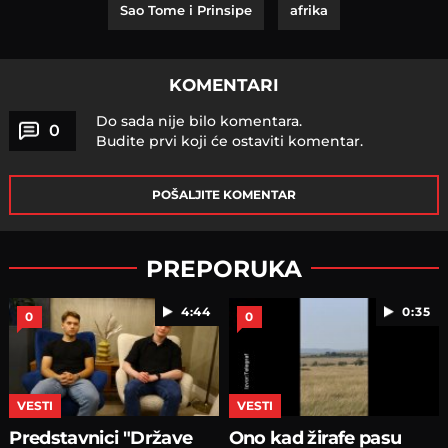
Sao Tome i Prinsipe
afrika
KOMENTARI
Do sada nije bilo komentara.
0
Budite prvi koji će ostaviti komentar.
POŠALJITE KOMENTAR
PREPORUKA
4:44
0:35
0
0
VESTI
VESTI
Predstavnici "Države
Ono kad žirafe pasu