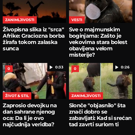
ZANIMLJIVOSTI
VESTI
Živopisna slika iz "srca"
Sve o majmunskim
Afrike: Graciozna borba
boginjama: Zašto je
žirafa tokom zalaska
vekovima stara bolest
sunca
obavijena velom
misterije?
0:33
0:26
0
0
ŽIVOT & STIL
ZANIMLJIVOSTI
Zaprosio devojku na
Slonče "objasnilo" šta
dan sahrane njenog
znači dobro se
oca: Da li je ovo
zabavljati: Kad si srećan
najčudnija veridba?
tad zavrti surlom ti