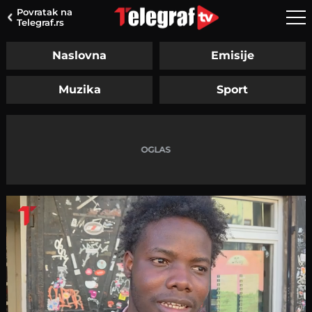
Povratak na
Telegraf.rs
Naslovna
Emisije
Muzika
Sport