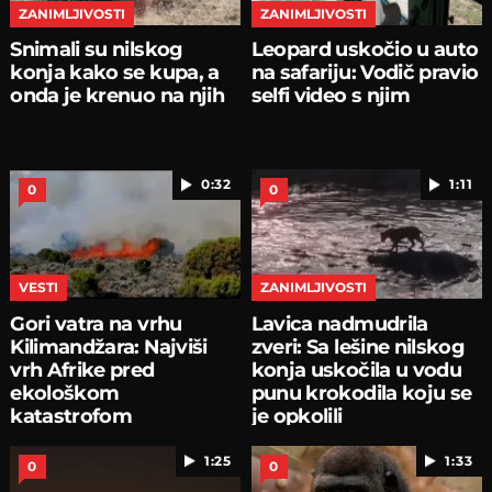
ZANIMLJIVOSTI
ZANIMLJIVOSTI
Snimali su nilskog
Leopard uskočio u auto
konja kako se kupa, a
na safariju: Vodič pravio
onda je krenuo na njih
selfi video s njim
0:32
1:11
0
0
VESTI
ZANIMLJIVOSTI
Gori vatra na vrhu
Lavica nadmudrila
Kilimandžara: Najviši
zveri: Sa lešine nilskog
vrh Afrike pred
konja uskočila u vodu
ekološkom
punu krokodila koju se
katastrofom
je opkolili
1:25
1:33
0
0