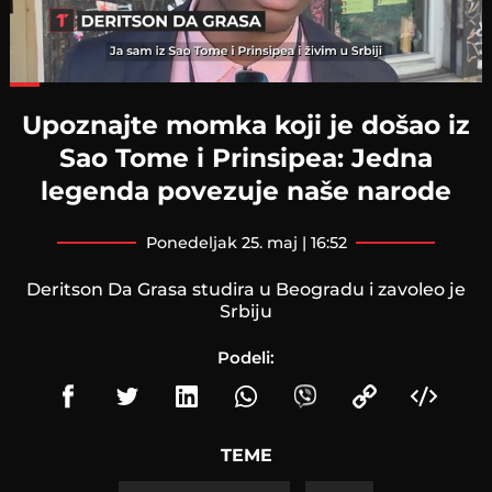
Loaded
:
54.38%
Upoznajte momka koji je došao iz
Sao Tome i Prinsipea: Jedna
legenda povezuje naše narode
ponedeljak 25. maj | 16:52
Deritson Da Grasa studira u Beogradu i zavoleo je
Srbiju
Podeli:
TEME