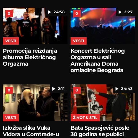
24:58
2:27
0
0
VESTI
VESTI
Promocija reizdanja
Koncert Električnog
albuma Električnog
Orgazma u sali
Orgazma
Amerikana Doma
omladine Beograda
2:11
24:43
0
0
VESTI
ŽIVOT & STIL
Izložba slika Vuka
Bata Spasojević posle
Vidora u Comtrade-u
30 godina se publici