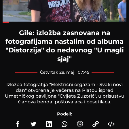
Loaded
:
38.79%
Gile: izložba zasnovana na
fotografijama nastalim od albuma
"Distorzija" do nedavnog "U magli
sjaj"
četvrtak 28. maj | 07:45
Izložba fotografija "Električni orgazam - Svaki novi
dan" otvorena je večeras na Platou ispred
Umetničkog paviljona "Cvijeta Zuzorić", u prisustvu
članova benda, poštovalaca i posetilaca.
Podeli: