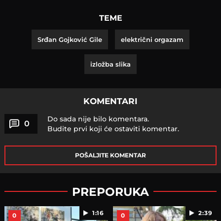
TEME
Srđan Gojković Gile
električni orgazam
izložba slika
KOMENTARI
Do sada nije bilo komentara.
0
Budite prvi koji će ostaviti komentar.
POŠALJITE KOMENTAR
PREPORUKA
1:16
2:39
0
0