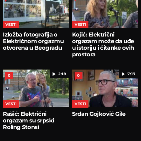
VESTI
VESTI
Izložba fotografija o
Kojić: Električni
Električnom orgazmu
orgazam može da uđe
otvorena u Beogradu
u istoriju i čitanke ovih
prostora
2:18
7:17
0
0
VESTI
VESTI
Rašić: Električni
Srđan Gojković Gile
orgazam su srpski
Roling Stonsi