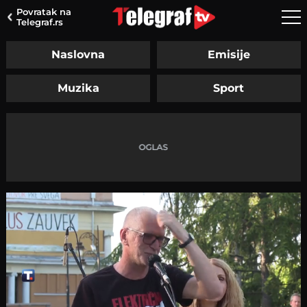
Povratak na
Telegraf.rs
Naslovna
Emisije
Muzika
Sport