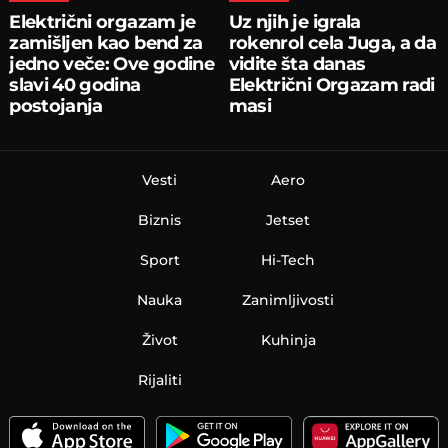
Električni orgazam je
Uz njih je igrala
zamišljen kao bend za
rokenrol cela Juga, a da
jedno veče: Ove godine
vidite šta danas
slavi 40 godina
Električni Orgazam radi
postojanja
masi
Vesti
Aero
Biznis
Jetset
Sport
Hi-Tech
Nauka
Zanimljivosti
Život
Kuhinja
Rijaliti