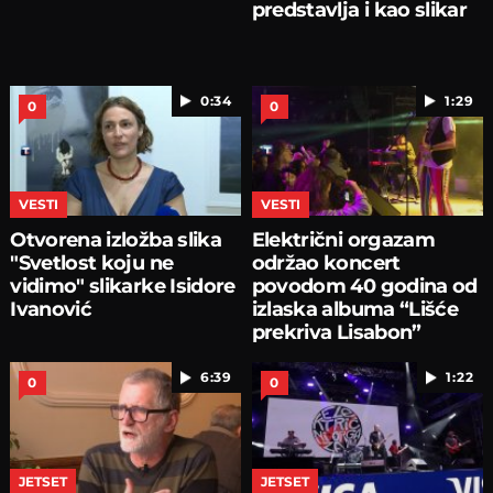
predstavlja i kao slikar
0:34
1:29
0
0
VESTI
VESTI
Otvorena izložba slika
Električni orgazam
"Svetlost koju ne
održao koncert
vidimo" slikarke Isidore
povodom 40 godina od
Ivanović
izlaska albuma “Lišće
prekriva Lisabon”
6:39
1:22
0
0
JETSET
JETSET