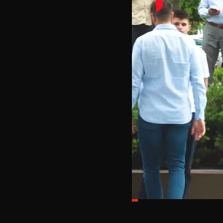
Loaded
:
13.33%