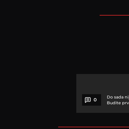
Do sada ni
0
Budite prv