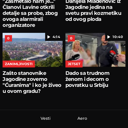
"Zasmetalo nam je..."
Danijela Mladenović iz
Članovi Lavine otkrili
Jagodine jedina na
detalje sa probe, zbog
svetu pravi kozmetiku
ovoga alarmirali
od ovog ploda
organizatore
4:14
10:40
0
0
ZANIMLJIVOSTI
JETSET
Zašto stanovnike
Dado sa trudnom
Jagodine zovemo
ženom i decom o
"Ćuranima" i ko je živeo
povratku u Srbiju
u ovom gradu?
Vesti
Aero