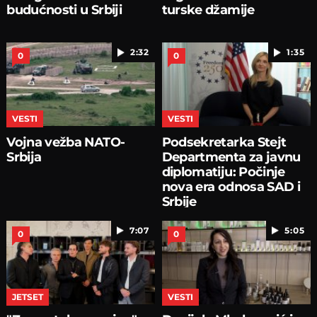
budućnosti u Srbiji
turske džamije
2:32
1:35
0
0
VESTI
VESTI
Vojna vežba NATO-
Podsekretarka Stejt
Srbija
Departmenta za javnu
diplomatiju: Počinje
nova era odnosa SAD i
Srbije
7:07
5:05
0
0
JETSET
VESTI