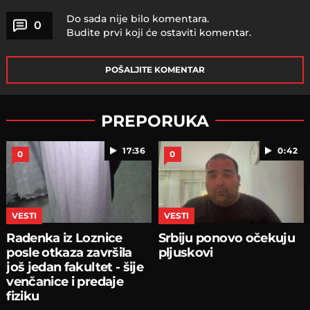
Do sada nije bilo komentara.
0
Budite prvi koji će ostaviti komentar.
POŠALJITE KOMENTAR
PREPORUKA
17:36
0:42
0
0
VESTI
VESTI
Radenka iz Loznice
Srbiju ponovo očekuju
posle otkaza završila
pljuskovi
još jedan fakultet - šije
venčanice i predaje
fiziku