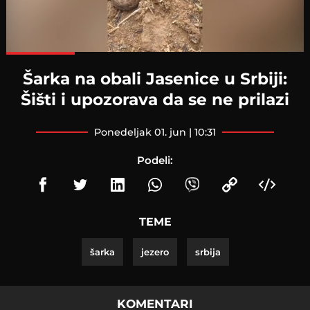
Loaded
:
100.00%
Šarka na obali Jasenice u Srbiji:
Šišti i upozorava da se ne prilazi
ponedeljak 01. jun | 10:31
Podeli:
TEME
šarka
jezero
srbija
KOMENTARI