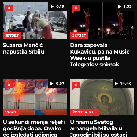
0:19
1:33
0
0
JETSET
JETSET
Suzana Mančić
Dara zapevala
napustila Srbiju
Kukavicu, pa na Music
Week-u pustila
Telegrafov snimak
0:57
14:40
0
0
VESTI
ŽIVOT & STIL
U sekundi menja reljef i
U hramu Svetog
godišnja doba: Ovako
arhangela Mihaila u
će izgledati učionica
Jagodini bili su ostaci