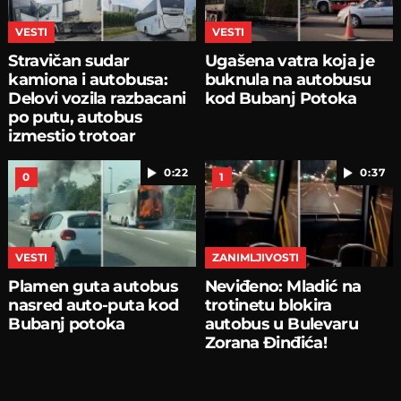
VESTI
VESTI
Stravičan sudar
Ugašena vatra koja je
kamiona i autobusa:
buknula na autobusu
Delovi vozila razbacani
kod Bubanj Potoka
po putu, autobus
izmestio trotoar
0:22
0:37
0
1
VESTI
ZANIMLJIVOSTI
Plamen guta autobus
Neviđeno: Mladić na
nasred auto-puta kod
trotinetu blokira
Bubanj potoka
autobus u Bulevaru
Zorana Đinđića!