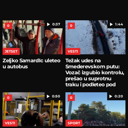
0:37
1:44
0
0
JETSET
VESTI
Zeljko SamardIc uleteo
Težak udes na
u autobus
Smederevskom putu:
Vozač izgubio kontrolu,
prešao u suprotnu
traku i podleteo pod
bus
0:50
0:20
0
0
VESTI
SPORT