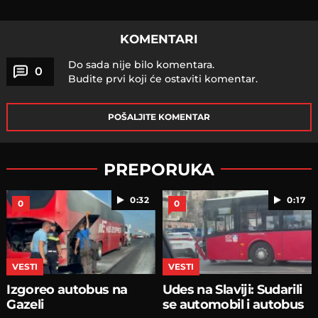
KOMENTARI
Do sada nije bilo komentara.
0
Budite prvi koji će ostaviti komentar.
POŠALJITE KOMENTAR
PREPORUKA
0:32
0:17
0
0
VESTI
VESTI
Izgoreo autobus na
Udes na Slaviji: Sudarili
Gazeli
se automobil i autobus