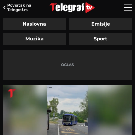
Povratak na
Telegraf.rs
Naslovna
Emisije
Muzika
Sport