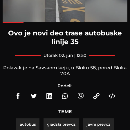
Loaded
:
100.00%
Ovo je novi deo trase autobuske
linije 35
utorak 02. jun | 12:50
Polazak je na Savskom keju, u Bloku 58, pored Bloka
70A
Podeli:
TEME
autobus
gradski prevoz
javni prevoz