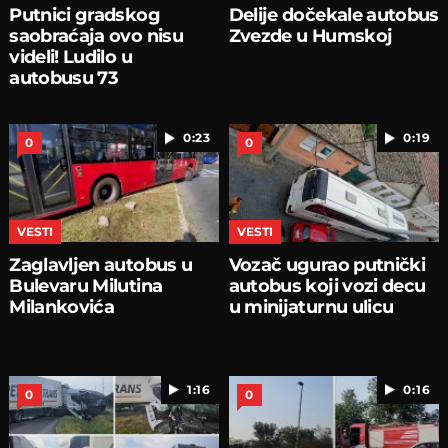
Putnici gradskog
Delije dočekale autobus
saobraćaja ovo nisu
Zvezde u Humskoj
videli! Ludilo u
autobusu 73
0:23
0:19
0
0
VESTI
VESTI
Zaglavljen autobus u
Vozač ugurao putnički
Bulevaru Milutina
autobus koji vozi decu
Milankovića
u minijaturnu ulicu
1:16
0:16
0
0