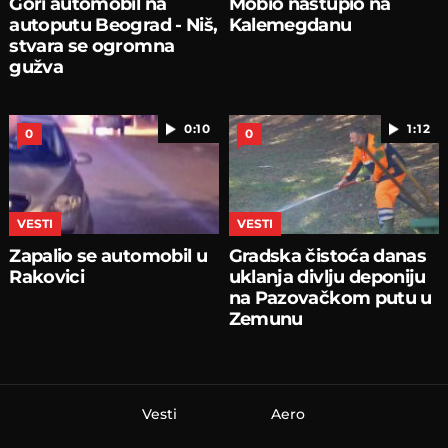
Gori automobil na
Mobio nastupio na
autoputu Beograd - Niš,
Kalemegdanu
stvara se ogromna
gužva
0:10
1:12
0
0
VESTI
VESTI
Zapalio se automobil u
Gradska čistoća danas
Rakovici
uklanja divlju deponiju
na Pazovačkom putu u
Zemunu
Vesti
Aero