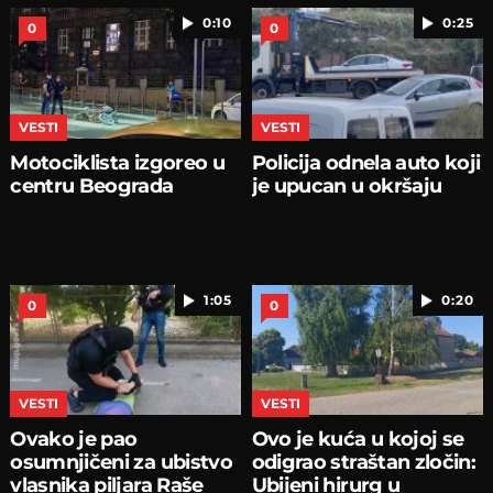
0:10
0:25
0
0
VESTI
VESTI
Motociklista izgoreo u
Policija odnela auto koji
centru Beograda
je upucan u okršaju
1:05
0:20
0
0
VESTI
VESTI
Ovako je pao
Ovo je kuća u kojoj se
osumnjičeni za ubistvo
odigrao straštan zločin:
vlasnika piljara Raše
Ubijeni hirurg u