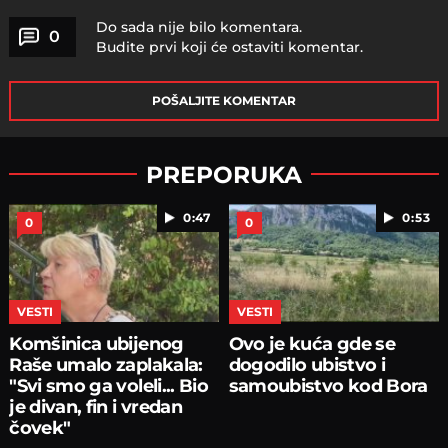
Do sada nije bilo komentara.
0
Budite prvi koji će ostaviti komentar.
POŠALJITE KOMENTAR
PREPORUKA
0:47
0:53
0
0
VESTI
VESTI
Komšinica ubijenog
Ovo je kuća gde se
Raše umalo zaplakala:
dogodilo ubistvo i
"Svi smo ga voleli... Bio
samoubistvo kod Bora
je divan, fin i vredan
čovek"