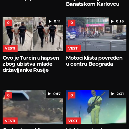
Banatskom Karlovcu
0:11
0:16
0
0
VESTI
VESTI
Ovo je Turcin uhapsen
Motociklista povređen
zbog ubistva mlade
u centru Beograda
državljanke Rusije
0:17
2:31
0
0
VESTI
VESTI