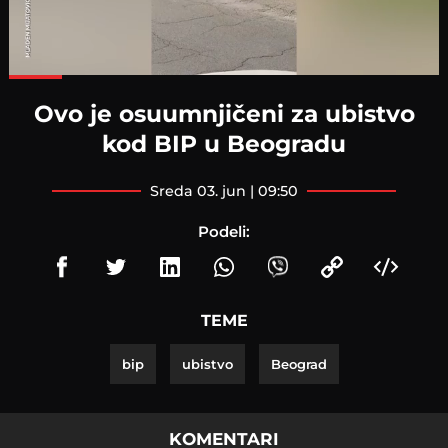
Loaded
:
100.00%
Ovo je osuumnjičeni za ubistvo
kod BIP u Beogradu
sreda 03. jun | 09:50
Podeli:
TEME
bip
ubistvo
Beograd
KOMENTARI