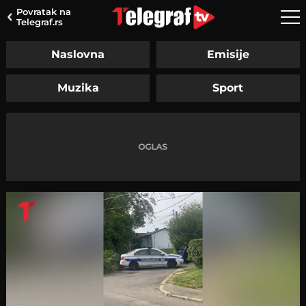
Povratak na
Telegraf.rs
Naslovna
Emisije
Muzika
Sport