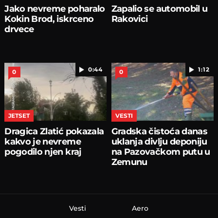
Jako nevreme poharalo
Zapalio se automobil u
Kokin Brod, iskrceno
Rakovici
drvece
0:44
1:12
0
0
JETSET
VESTI
Dragica Zlatić pokazala
Gradska čistoća danas
kakvo je nevreme
uklanja divlju deponiju
pogodilo njen kraj
na Pazovačkom putu u
Zemunu
Vesti
Aero