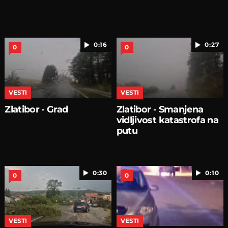
0:16
0:27
0
0
VESTI
VESTI
Zlatibor - Grad
Zlatibor - Smanjena
vidljivost katastrofa na
putu
0:30
0:10
0
0
VESTI
VESTI