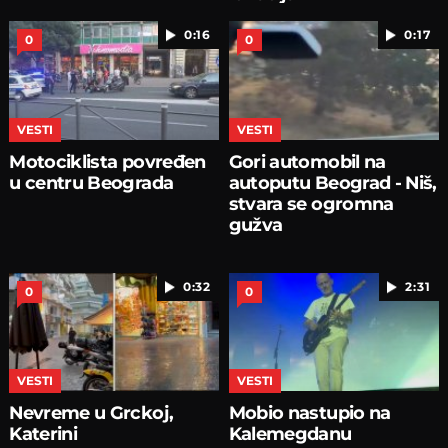
0:16
0:17
0
0
VESTI
VESTI
Motociklista povređen
Gori automobil na
u centru Beograda
autoputu Beograd - Niš,
stvara se ogromna
gužva
0:32
2:31
0
0
VESTI
VESTI
Nevreme u Grckoj,
Mobio nastupio na
Katerini
Kalemegdanu