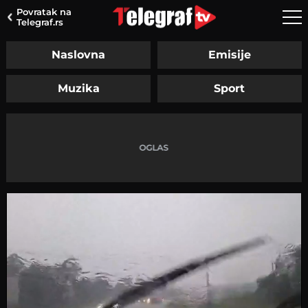
Povratak na
Telegraf.rs
Naslovna
Emisije
Muzika
Sport