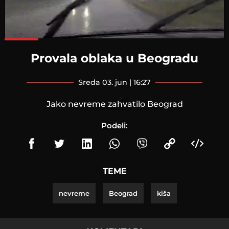
Loaded
:
100.00%
Provala oblaka u Beogradu
sreda 03. jun | 16:27
Jako nevreme zahvatilo Beograd
Podeli:
TEME
nevreme
Beograd
kiša