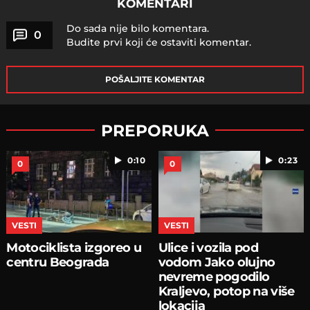
KOMENTARI
Do sada nije bilo komentara.
0
Budite prvi koji će ostaviti komentar.
POŠALJITE KOMENTAR
PREPORUKA
0:10
0:23
0
0
VESTI
VESTI
Motociklista izgoreo u
Ulice i vozila pod
centru Beograda
vodom Jako olujno
nevreme pogodilo
Kraljevo, potop na više
lokacija