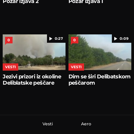
Požar izjava 2
Požar izjava 1
0:27
0:09
0
0
VESTI
VESTI
Jezivi prizori iz okoline
Dim se širi Delibatskom
Deliblatske peščare
peščarom
Vesti
Aero