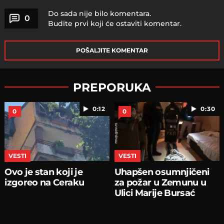
Do sada nije bilo komentara.
0
Budite prvi koji će ostaviti komentar.
POŠALJITE KOMENTAR
PREPORUKA
0:12
0:30
0
0
VESTI
VESTI
Ovo je stan koji je
Uhapšen osumnjičeni
izgoreo na Ceraku
za požar u Zemunu u
Ulici Marije Bursać