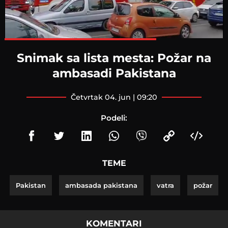
Loaded
:
100.00%
Snimak sa lista mesta: Požar na
ambasadi Pakistana
četvrtak 04. jun | 09:20
Podeli:
TEME
Pakistan
ambasada pakistana
vatra
požar
KOMENTARI