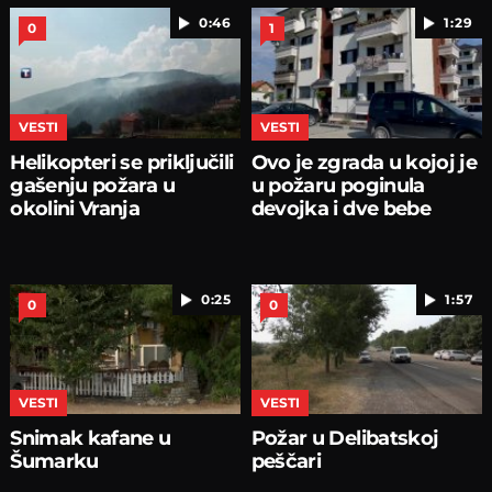
0:46
1:29
0
1
VESTI
VESTI
Helikopteri se priključili
Ovo je zgrada u kojoj je
gašenju požara u
u požaru poginula
okolini Vranja
devojka i dve bebe
0:25
1:57
0
0
VESTI
VESTI
Snimak kafane u
Požar u Delibatskoj
Šumarku
peščari