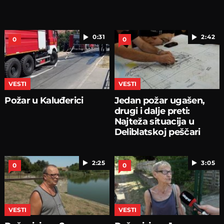
0:31
2:42
0
0
VESTI
VESTI
Požar u Kaluđerici
Jedan požar ugašen,
drugi i dalje preti:
Najteža situacija u
Deliblatskoj peščari
2:25
3:05
0
0
VESTI
VESTI