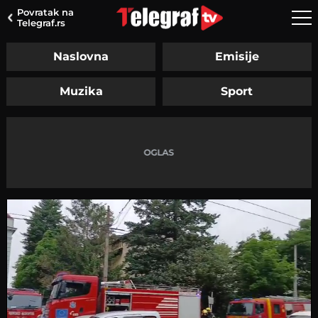
Povratak na
Telegraf.rs
Naslovna
Emisije
Muzika
Sport