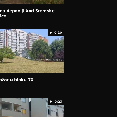
 na deponiji kod Sremske
ice
0:20
ožar u bloku 70
0:23