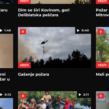
VESTI
VESTI
žaru
Dim se širi Kovinom, gori
Požar
Deliblatska peščara
Mitrov
1:46
0:40
0
0
VESTI
VESTI
rni
Gašenje požara
Mali p
žar u
0:13
2:11
0
0