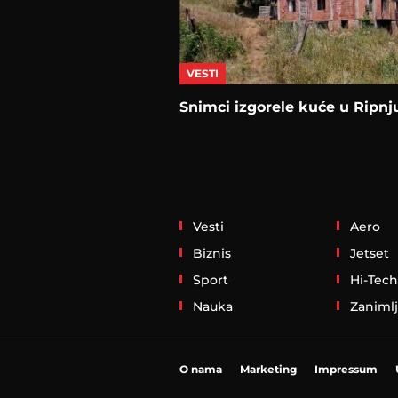
VESTI
Snimci izgorele kuće u Ripnj
Vesti
Aero
Biznis
Jetset
Sport
Hi-Tech
Nauka
Zanimlj
O nama
Marketing
Impressum