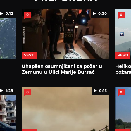
0:12
0:30
0
0
VESTI
VESTI
Uhapšen osumnjičeni za požar u
Heliko
Zemunu u Ulici Marije Bursać
požara
1:29
0:13
0
0