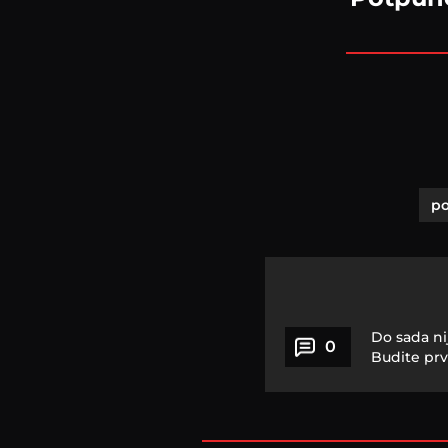
po
Do sada ni
0
Budite prv