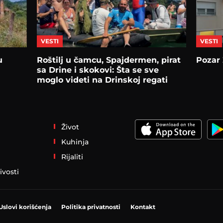
VESTI
VESTI
u
Roštilj u čamcu, Spajdermen, pirat
Pozar
sa Drine i skokovi: Šta se sve
moglo videti na Drinskoj regati
Život
Kuhinja
Rijaliti
ivosti
Uslovi korišćenja
Politika privatnosti
Kontakt