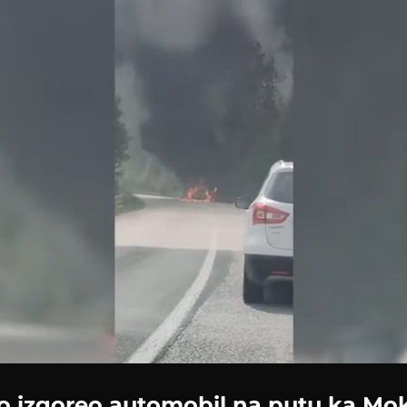
Loaded
:
100.00%
 izgoreo automobil na putu ka Mok