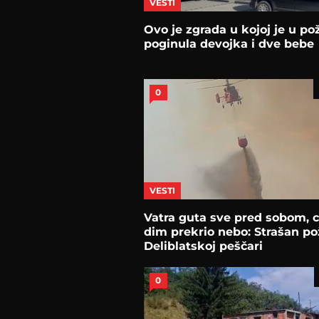
VESTI
Ovo je zgrada u kojoj je u po
poginula devojka i dve bebe
0
VESTI
Vatra guta sve pred sobom, c
dim prekrio nebo: Strašan po
Deliblatskoj peščari
0