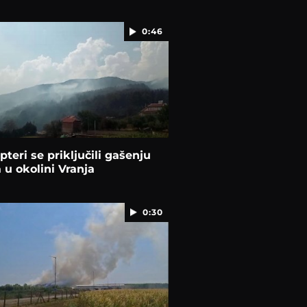
0:46
pteri se priključili gašenju
 u okolini Vranja
0:30