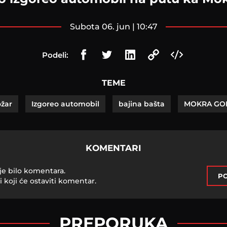
subota 06. jun | 10:47
Podeli:
TEME
žar
Izgoreo automobil
bajina bašta
MOKRA GO
KOMENTARI
je bilo komentara.
PO
i koji će ostaviti komentar.
PREPORUKA