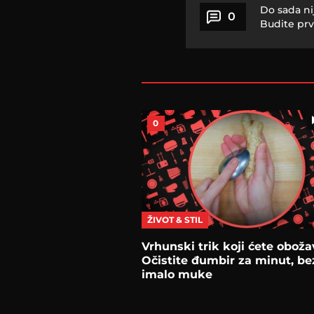
Do sada ni
0
Budite prv
0
ŽIVOT & STIL
Vrhunski trik koji ćete oboža
Očistite đumbir za minut, be
imalo muke