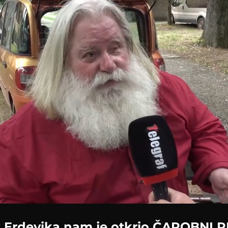
Loaded
:
52.14%
z Erdevika nam je otkrio ČAROBNI