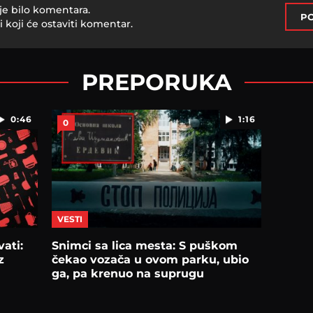
je bilo komentara.
PO
i koji će ostaviti komentar.
PREPORUKA
0:46
1:16
0
VESTI
vati:
Snimci sa lica mesta: S puškom
z
čekao vozača u ovom parku, ubio
ga, pa krenuo na suprugu