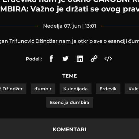
BIRA: Važno je držati se ovog prav
nedelja 07. jun | 13:01
an Trifunović Džindžer nam je otkrio sve o esenciji đu
Podeli:
TEME
ć Džindžer
đumbir
Kulenijada
Erdevik
Kule
Esencija đumbira
KOMENTARI