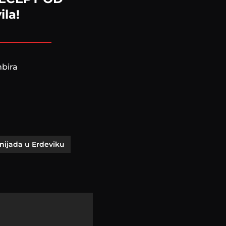
ila!
mbira
nijada u Erdeviku