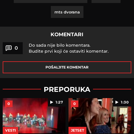
mts dvorana
KOMENTARI
Do sada nije bilo komentara.
0
Budite prvi koji će ostaviti komentar.
POŠALJITE KOMENTAR
PREPORUKA
1:27
1:30
0
0
VESTI
JETSET