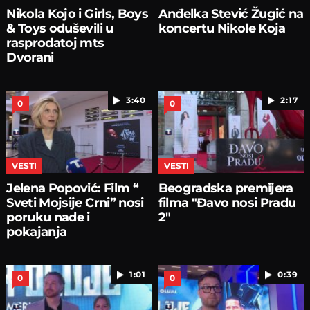
Nikola Kojo i Girls, Boys
Anđelka Stević Žugić na
& Toys oduševili u
koncertu Nikole Koja
rasprodatoj mts
Dvorani
3:40
2:17
0
0
VESTI
VESTI
Jelena Popović: Film “
Beogradska premijera
Sveti Mojsije Crni” nosi
filma "Đavo nosi Pradu
poruku nade i
2"
pokajanja
1:01
0:39
0
0