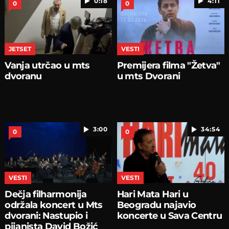
0:18
4:11
0
0
JETSET
VESTI
Vanja utrčao u mts
Premijera filma "Žetva"
dvoranu
u mts Dvorani
3:00
34:54
0
0
VESTI
VESTI
Dečja filharmonija
Hari Mata Hari u
održala koncert u Mts
Beogradu najavio
dvorani: Nastupio i
koncerte u Sava Centru
pijanista David Božić