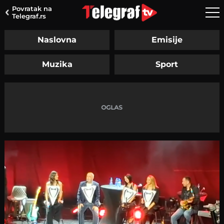
Povratak na
Telegraf.rs
Naslovna
Emisije
Muzika
Sport