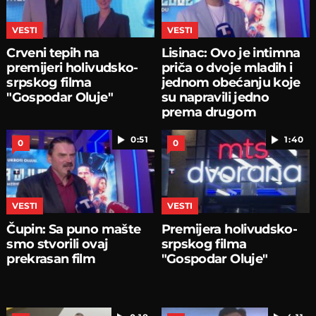
VESTI
VESTI
Crveni tepih na
Lisinac: Ovo je intimna
premijeri holivudsko-
priča o dvoje mladih i
srpskog filma
jednom obećanju koje
"Gospodar Oluje"
su napravili jedno
prema drugom
0:51
1:40
0
0
VESTI
VESTI
Čupin: Sa puno mašte
Premijera holivudsko-
smo stvorili ovaj
srpskog filma
prekrasan film
"Gospodar Oluje"