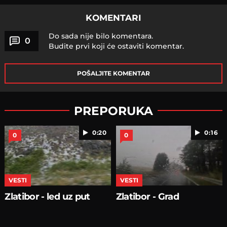
KOMENTARI
Do sada nije bilo komentara.
0
Budite prvi koji će ostaviti komentar.
POŠALJITE KOMENTAR
PREPORUKA
0:20
0:16
0
0
VESTI
VESTI
Zlatibor - led uz put
Zlatibor - Grad