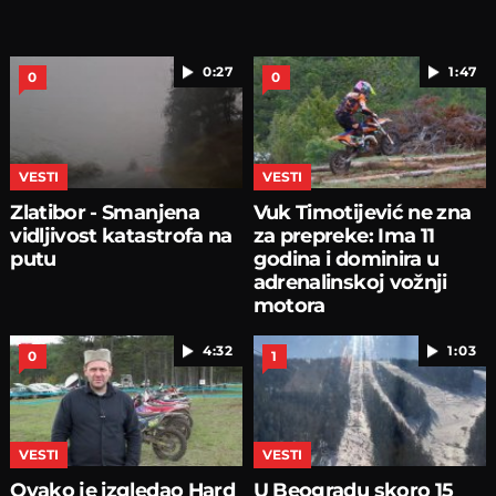
0:27
1:47
0
0
VESTI
VESTI
Zlatibor - Smanjena
Vuk Timotijević ne zna
vidljivost katastrofa na
za prepreke: Ima 11
putu
godina i dominira u
adrenalinskoj vožnji
motora
4:32
1:03
0
1
VESTI
VESTI
Ovako je izgledao Hard
U Beogradu skoro 15