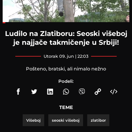
Loaded
:
18.29%
Ludilo na Zlatiboru: Seoski višeboj
je najjače takmičenje u Srbiji!
utorak 09. jun | 22:03
Pošteno, bratski, ali nimalo nežno
Podeli:
TEME
Višeboj
seoski višeboj
zlatibor