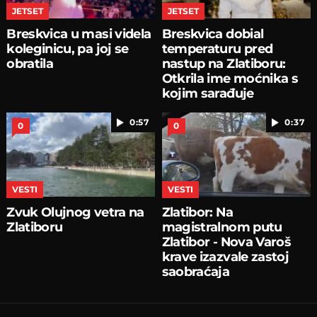
JETSET
JETSET
Breskvica u masi videla
Breskvica dobial
koleginicu, pa joj se
temperaturu pred
obratila
nastup na Zlatiboru:
Otkrila ime moćnika s
kojim sarađuje
0:57
0:37
0
0
VESTI
VESTI
Zvuk Olujnog vetra na
Zlatibor: Na
Zlatiboru
magistralnom putu
Zlatibor - Nova Varoš
krave izazvale zastoj
saobraćaja