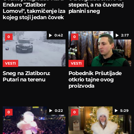
Enduro "Zlatibor
stepeni, a na čuvenoj
Lomovi", takmičenje iza
planini sneg
kojeg stoji jedan čovek
0:42
2:17
0
0
VESTI
VESTI
Sneg na Zlatiboru:
Pobednik Pršutijade
Putari na terenu
otkrio tajne ovog
proizvoda
0:22
5:29
0
0