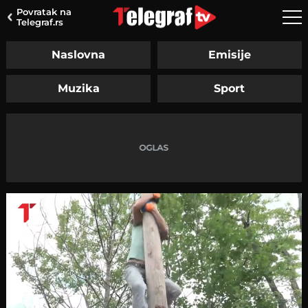
Povratak na
Telegraf.rs
Naslovna
Emisije
Muzika
Sport