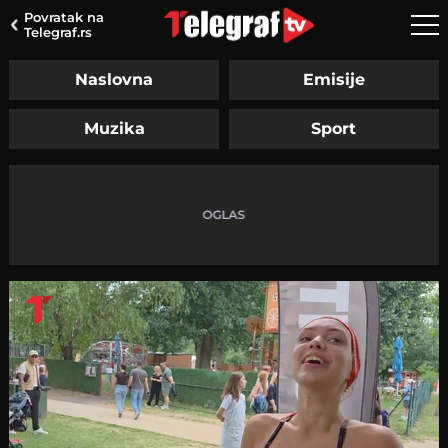
Povratak na
Telegraf.rs
Naslovna
Emisije
Muzika
Sport