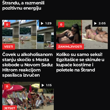
Štrandu, a razmenili
pozitivnu energiju
1:29
2:05
0
0
VESTI
ZANIMLJIVOSTI
Čovek u alkoholisanom
Koliko su samo seksi!
stanju skočio s Mosta
Egzitašice se skinule u
slobode u Novom Sadu:
kupaće kostime i
Hitrom reakcijom
poletele na Štrand
spasilaca izvučen
1:15
0
JETSET