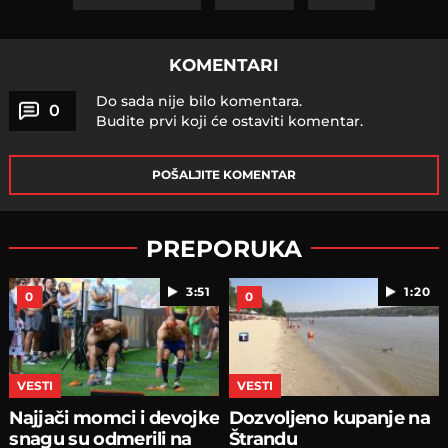
KOMENTARI
Do sada nije bilo komentara.
0
Budite prvi koji će ostaviti komentar.
POŠALJITE KOMENTAR
PREPORUKA
3:51
1:20
0
0
VESTI
VESTI
Najjači momci i devojke
Dozvoljeno kupanje na
snagu su odmerili na
Štrandu