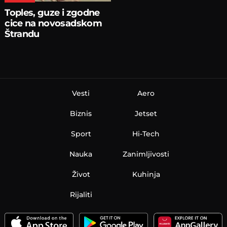
Toples, guze i zgodne
cice na novosadskom
Štrandu
Vesti
Aero
Biznis
Jetset
Sport
Hi-Tech
Nauka
Zanimljivosti
Život
Kuhinja
Rijaliti