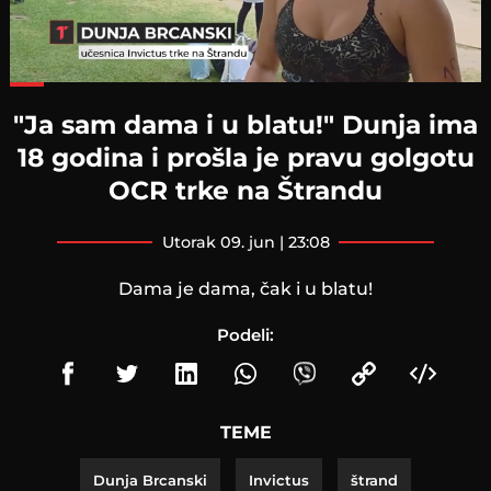
Loaded
:
65.17%
"Ja sam dama i u blatu!" Dunja ima
18 godina i prošla je pravu golgotu
OCR trke na Štrandu
utorak 09. jun | 23:08
Dama je dama, čak i u blatu!
Podeli:
TEME
Dunja Brcanski
Invictus
štrand