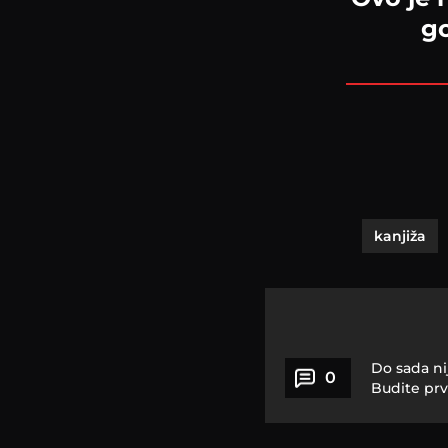
go
kanjiža
Do sada ni
0
Budite prv