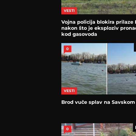
VESTI
Vojna policija blokira prilaze 
nakon što je eksploziv pron
kod gasovoda
0
VESTI
Brod vuče splav na Savskom
0