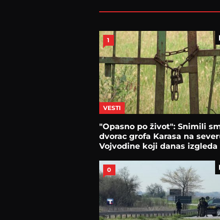
1
VESTI
"Opasno po život": Snimili s
dvorac grofa Karasa na seve
Vojvodine koji danas izgleda
sablasno
0