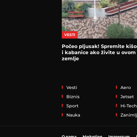
VESTI
Počeo pljusak! Spremite kiš
i kabanice ako živite u ovom
zemlje
Vesti
Aero
Biznis
Jetset
Sport
Hi-Tech
Nauka
Zanimlj
O nama
Marketing
Impressum