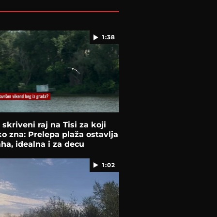
1:38
 skriveni raj na Tisi za koji
o zna: Prelepa plaža ostavlja
ha, idealna i za decu
1:02