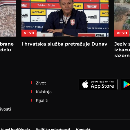
VESTI
VESTI
obrane
I hrvatska služba pretražuje Dunav
Jeziv 
 delu
izbacu
razorn
videu
Život
Kuhinja
Rijaliti
ivosti
Uslovi korišćenja
Politika privatnosti
Kontakt