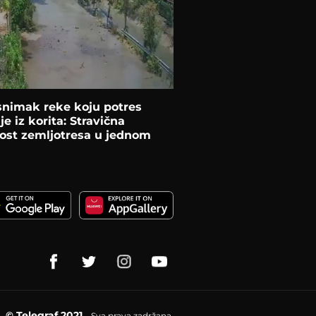
snimak reke koju potres
je iz korita: Stravična
ost zemljotresa u jednom
© Telegraf 2021
Sva prava zadržana.