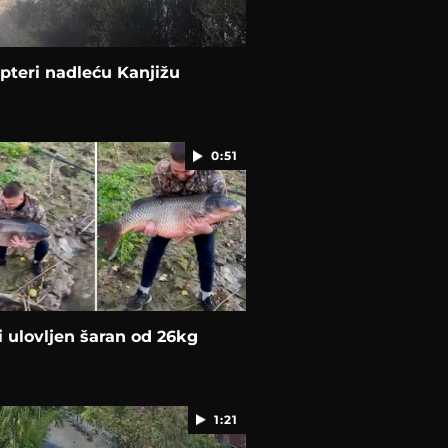
pteri nadleću Kanjižu
0:51
i ulovljen šaran od 26kg
1:21