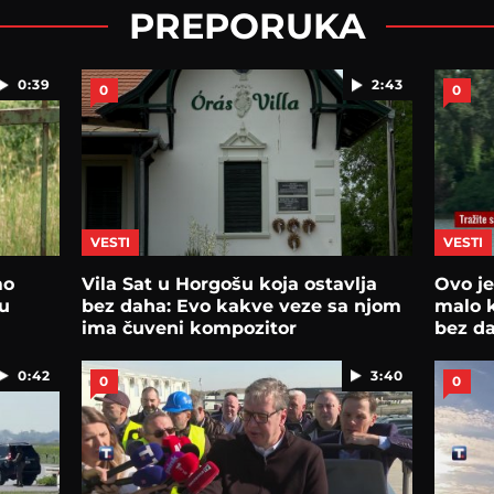
PREPORUKA
0:39
2:43
0
0
VESTI
VESTI
mo
Vila Sat u Horgošu koja ostavlja
Ovo je
ru
bez daha: Evo kakve veze sa njom
malo k
ima čuveni kompozitor
bez da
0:42
3:40
0
0