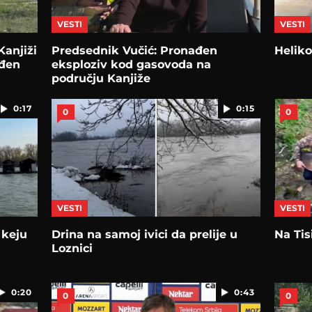
VESTI
VESTI
Kanjiži
Predsednik Vučić: Pronađen
Heliko
ađen
eksploziv kod gasovoda na
području Kanjiže
0:17
0:15
0
0
VESTI
VESTI
 keju
Drina na samoj ivici da prelije u
Na Tis
Loznici
0:20
0:43
0
0