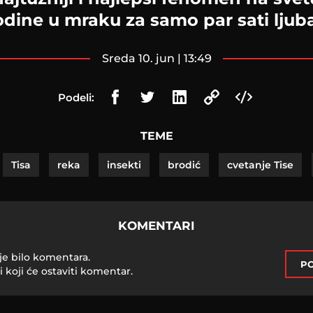
dine u mraku za samo par sati ljub
sreda 10. jun | 13:49
Podeli:
TEME
Tisa
reka
insekti
brodić
cvetanje Tise
KOMENTARI
je bilo komentara.
PO
i koji će ostaviti komentar.