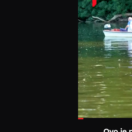
Loaded
:
21.76%
Ovo je n