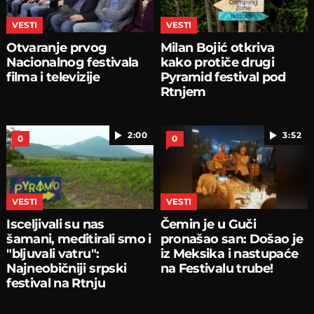
VESTI
VESTI
Otvaranje prvog
Milan Bojić otkriva
Nacionalnog festivala
kako protiče drugi
filma i televizije
Pyramid festival pod
Rtnjem
2:00
3:52
0
0
VESTI
VESTI
Isceljivali su nas
Čemin je u Guči
šamani, meditirali smo i
pronašao san: Došao je
"bljuvali vatru":
iz Meksika i nastupaće
Najneobičniji srpski
na Festivalu trube!
festival na Rtnju