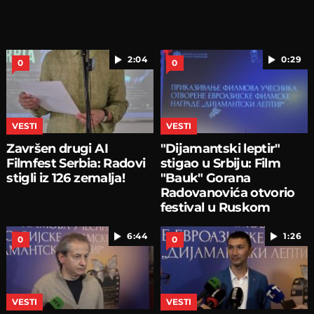
2:04
0:29
0
0
VESTI
VESTI
Završen drugi AI
"Dijamantski leptir"
Filmfest Serbia: Radovi
stigao u Srbiju: Film
stigli iz 126 zemalja!
"Bauk" Gorana
Radovanovića otvorio
festival u Ruskom
domu
6:44
1:26
0
0
VESTI
VESTI