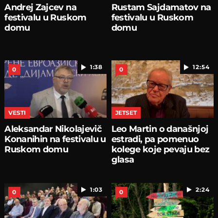
Andrej Zajcev na
Rustam Sajdamatov na
festivalu u Ruskom
festivalu u Ruskom
domu
domu
1:38
12:54
0
0
VESTI
JETSET
Aleksandar Nikolajevič
Leo Martin o današnjoj
Konanihin na festivalu u
estradi, pa pomenuo
Ruskom domu
kolege koje pevaju bez
glasa
1:03
2:24
0
0