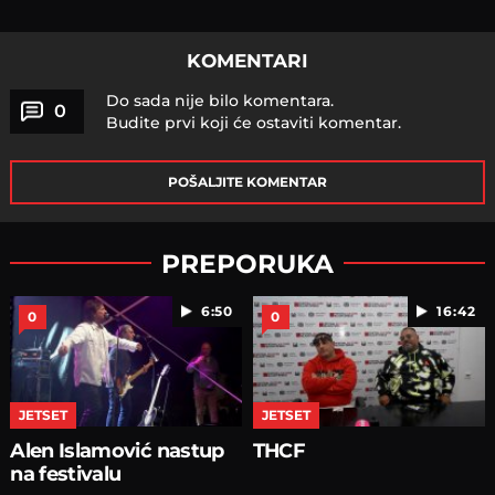
KOMENTARI
Do sada nije bilo komentara.
0
Budite prvi koji će ostaviti komentar.
POŠALJITE KOMENTAR
PREPORUKA
6:50
16:42
0
0
JETSET
JETSET
Alen Islamović nastup
THCF
na festivalu