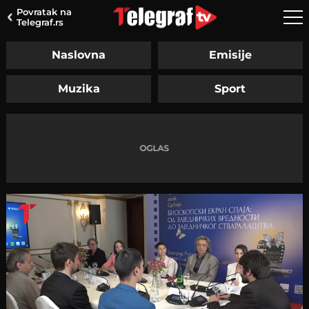
Povratak na
Telegraf.rs
Naslovna
Emisije
Muzika
Sport