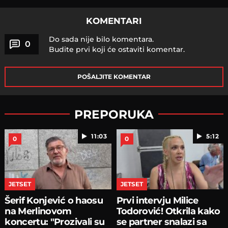
KOMENTARI
Do sada nije bilo komentara.
0
Budite prvi koji će ostaviti komentar.
POŠALJITE KOMENTAR
PREPORUKA
11:03
5:12
0
0
JETSET
JETSET
Šerif Konjević o haosu
Prvi intervju Milice
na Merlinovom
Todorović! Otkrila kako
koncertu: "Prozivali su
se partner snalazi sa