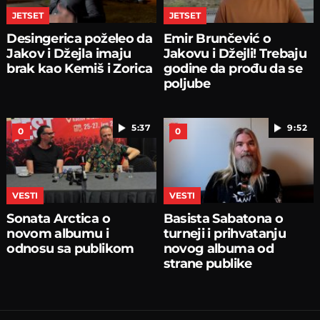
JETSET
JETSET
Desingerica poželeo da
Emir Brunčević o
Jakov i Džejla imaju
Jakovu i Džejli! Trebaju
brak kao Kemiš i Zorica
godine da prođu da se
poljube
5:37
9:52
0
0
VESTI
VESTI
Sonata Arctica o
Basista Sabatona o
novom albumu i
turneji i prihvatanju
odnosu sa publikom
novog albuma od
strane publike