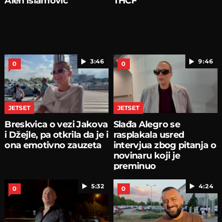
Alen Islamović
THCF
3:46
9:46
0
0
JETSET
JETSET
Breskvica o vezi Jakova
Slađa Alegro se
i Džejle, pa otkrila da je i
rasplakala usred
ona emotivno zauzeta
intervjua zbog pitanja o
novinaru koji je
preminuo
5:32
4:24
0
0