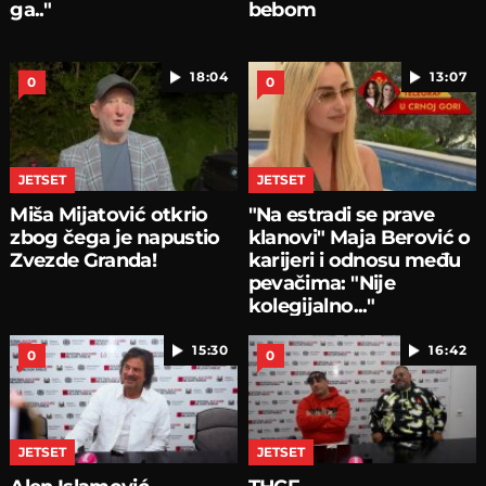
ga.."
bebom
18:04
13:07
0
0
JETSET
JETSET
Miša Mijatović otkrio
"Na estradi se prave
zbog čega je napustio
klanovi" Maja Berović o
Zvezde Granda!
karijeri i odnosu među
pevačima: "Nije
kolegijalno..."
15:30
16:42
0
0
JETSET
JETSET