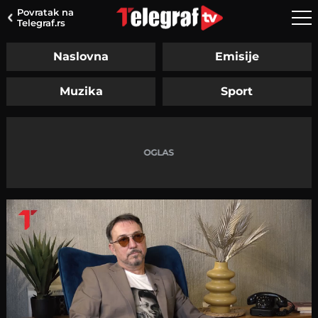
Povratak na
Telegraf.rs
Naslovna
Emisije
Muzika
Sport