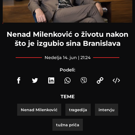
Loaded
:
2.25%
Nenad Milenković o životu nakon
što je izgubio sina Branislava
nedelja 14. jun | 21:24
Podeli:
TEME
Nenad Milenković
tragedija
intervju
tužna priča