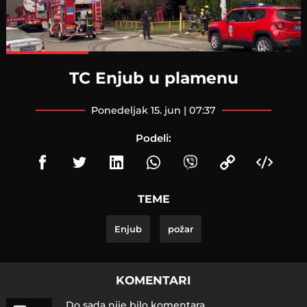
Loaded
:
100.00%
TC Enjub u plamenu
ponedeljak 15. jun | 07:37
Podeli:
TEME
Enjub
požar
KOMENTARI
Do sada nije bilo komentara.