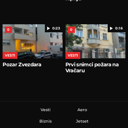
0:23
0:16
0
0
VESTI
VESTI
Pozar Zvezdara
Prvi snimci požara na
Vračaru
Vesti
Aero
Biznis
Jetset