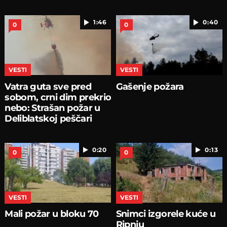
1:46
0:40
0
0
VESTI
VESTI
Vatra guta sve pred
Gašenje požara
sobom, crni dim prekrio
nebo: Strašan požar u
Deliblatskoj peščari
0:20
0:13
0
0
VESTI
VESTI
Mali požar u bloku 70
Snimci izgorele kuće u
Ripnju