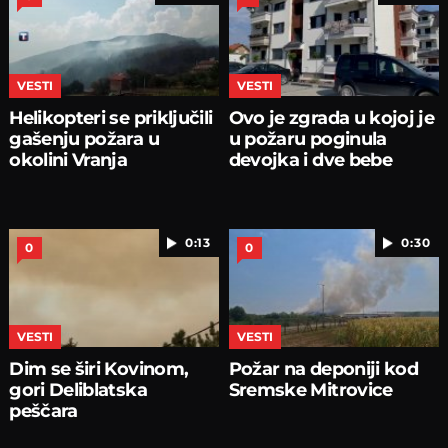
VESTI
VESTI
Helikopteri se priključili
Ovo je zgrada u kojoj je
gašenju požara u
u požaru poginula
okolini Vranja
devojka i dve bebe
0:13
0:30
0
0
VESTI
VESTI
Dim se širi Kovinom,
Požar na deponiji kod
gori Deliblatska
Sremske Mitrovice
peščara