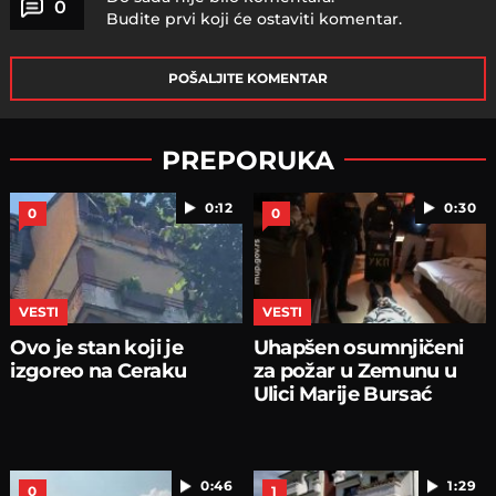
0
Budite prvi koji će ostaviti komentar.
POŠALJITE KOMENTAR
PREPORUKA
0:12
0:30
0
0
VESTI
VESTI
Ovo je stan koji je
Uhapšen osumnjičeni
izgoreo na Ceraku
za požar u Zemunu u
Ulici Marije Bursać
0:46
1:29
0
1