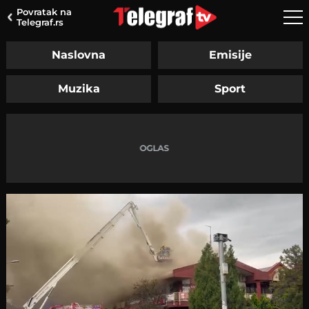
Povratak na
Telegraf.rs
Naslovna
Emisije
Muzika
Sport