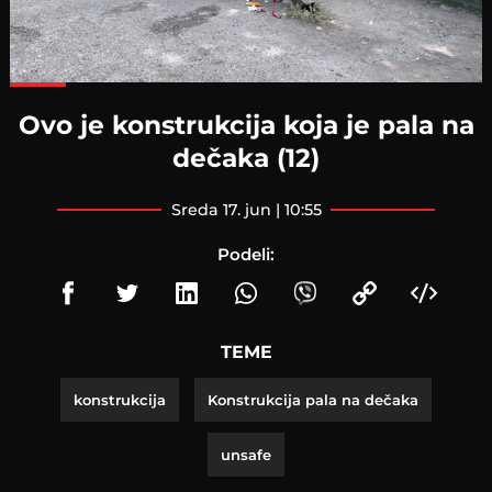
Loaded
:
100.00%
Ovo je konstrukcija koja je pala na
dečaka (12)
sreda 17. jun | 10:55
Podeli:
TEME
konstrukcija
Konstrukcija pala na dečaka
unsafe