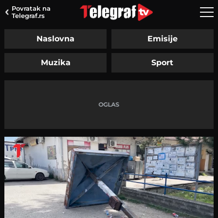
Povratak na
Telegraf.rs
Naslovna
Emisije
Muzika
Sport