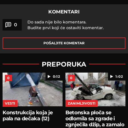
KOMENTARI
Do sada nije bilo komentara.
0
Budite prvi koji će ostaviti komentar.
POŠALJITE KOMENTAR
PREPORUKA
0:12
1:02
0
0
VESTI
ZANIMLJIVOSTI
Konstrukcija koja je
Betonska ploča se
pala na dečaka (12)
odlomila sa zgrade i
zgnječila džip, a zamalo