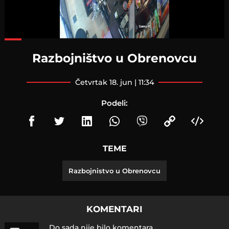
Loaded
:
69.01%
Razbojništvo u Obrenovcu
četvrtak 18. jun | 11:34
Podeli:
TEME
Razbojnistvo u Obrenovcu
KOMENTARI
Do sada nije bilo komentara.