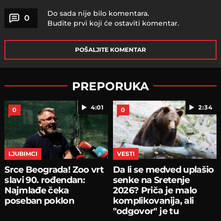
Do sada nije bilo komentara.
0
Budite prvi koji će ostaviti komentar.
POŠALJITE KOMENTAR
PREPORUKA
4:01
2:34
0
0
LJUBIMCI
VESTI
Srce Beograda! Zoo vrt
Da li se medved uplašio
slavi 90. rođendan:
senke na Sretenje
Najmlađe čeka
2026? Priča je malo
poseban poklon
komplikovanija, ali
"odgovor" je tu