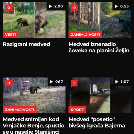
2:00
0:55
0
0
VESTI
ZANIMLJIVOSTI
Razigrani medved
Medved iznenadio
čoveka na planini Željin
0:17
1:07
0
1
ZANIMLJIVOSTI
SPORT
Medved snimljen kod
Medved "posetio"
Vrnjačke Benje, spustio
bivšeg igrača Bajerna
se u naselje Stanišinci