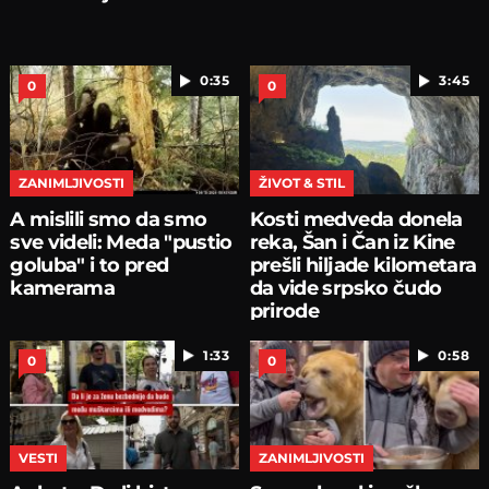
0:35
3:45
0
0
ZANIMLJIVOSTI
ŽIVOT & STIL
A mislili smo da smo
Kosti medveda donela
sve videli: Meda "pustio
reka, Šan i Čan iz Kine
goluba" i to pred
prešli hiljade kilometara
kamerama
da vide srpsko čudo
prirode
1:33
0:58
0
0
VESTI
ZANIMLJIVOSTI