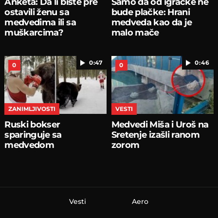
Anketa: Da li biste pre
Samo da od igračke ne
ostavili ženu sa
bude plačke: Hrani
medvedima ili sa
medveda kao da je
muškarcima?
malo mače
0:47
0:46
0
0
ZANIMLJIVOSTI
VESTI
Ruski bokser
Medvedi Miša i Uroš na
sparinguje sa
Sretenje izašli ranom
medvedom
zorom
Vesti
Aero