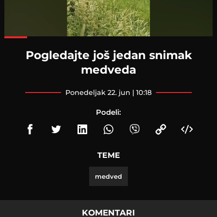
Loaded
:
100.00%
Pogledajte još jedan snimak
medveda
ponedeljak 22. jun | 10:18
Podeli:
TEME
medved
KOMENTARI